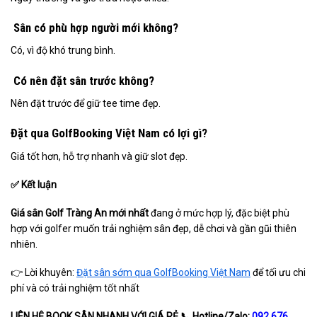
Sân có phù hợp người mới không?
Có, vì độ khó trung bình.
Có nên đặt sân trước không?
Nên đặt trước để giữ tee time đẹp.
Đặt qua GolfBooking Việt Nam có lợi gì?
Giá tốt hơn, hỗ trợ nhanh và giữ slot đẹp.
✅ Kết luận
Giá sân Golf Tràng An mới nhất
đang ở mức hợp lý, đặc biệt phù
hợp với golfer muốn trải nghiệm sân đẹp, dễ chơi và gần gũi thiên
nhiên.
👉 Lời khuyên:
Đặt sân sớm qua GolfBooking Việt Nam
để tối ưu chi
phí và có trải nghiệm tốt nhất
LIÊN HỆ BOOK SÂN NHANH VỚI GIÁ RẺ
📞 Hotline/Zalo:
092 676