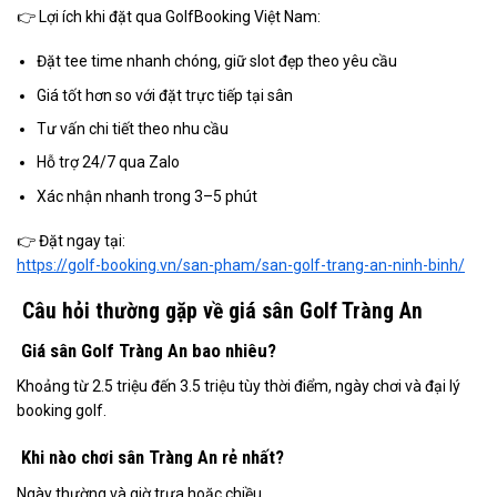
👉 Lợi ích khi đặt qua GolfBooking Việt Nam:
Đặt tee time nhanh chóng, giữ slot đẹp theo yêu cầu
Giá tốt hơn so với đặt trực tiếp tại sân
Tư vấn chi tiết theo nhu cầu
Hỗ trợ 24/7 qua Zalo
Xác nhận nhanh trong 3–5 phút
👉 Đặt ngay tại:
https://golf-booking.vn/san-pham/san-golf-trang-an-ninh-binh/
Câu hỏi thường gặp về giá sân Golf Tràng An
Giá sân Golf Tràng An bao nhiêu?
Khoảng từ 2.5 triệu đến 3.5 triệu tùy thời điểm, ngày chơi và đại lý
booking golf.
Khi nào chơi sân Tràng An rẻ nhất?
Ngày thường và giờ trưa hoặc chiều.