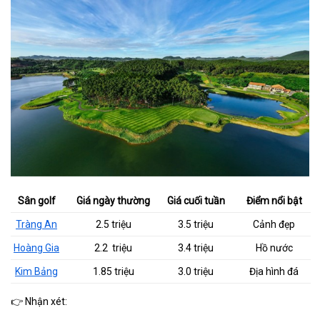
Sân golf
Giá ngày thường
Giá cuối tuần
Điểm nổi bật
Tràng An
2.5 triệu
3.5 triệu
Cảnh đẹp
Hoàng Gia
2.2 triệu
3.4 triệu
Hồ nước
Kim Bảng
1.85 triệu
3.0 triệu
Địa hình đá
👉 Nhận xét: