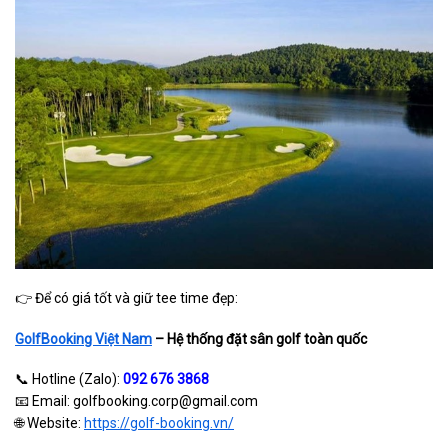
👉 Để có giá tốt và giữ tee time đẹp:
GolfBooking Việt Nam
– Hệ thống đặt sân golf toàn quốc
📞 Hotline (Zalo):
092 676 3868
📧 Email: golfbooking.corp@gmail.com
🌐 Website:
https://golf-booking.vn/