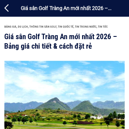
Chuyển
Giá sân Golf Tràng An mới nhất 2026 –
đến
nội
Bảng giá chi tiết & cách đặt rẻ
dung
BẢNG GIÁ
,
DU LỊCH
,
THÔNG TIN SÂN GOLF
,
TIN QUỐC TẾ
,
TIN TRONG NƯỚC
,
TIN TỨC
Giá sân Golf Tràng An mới nhất 2026 –
Bảng giá chi tiết & cách đặt rẻ