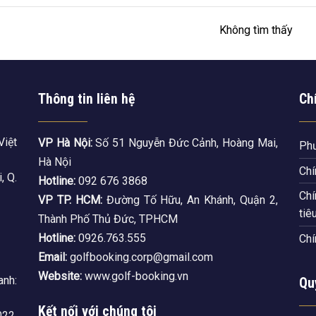
Không tìm thấy
Thông tin liên hệ
Ch
Việt
VP Hà Nội:
Số 51 Nguyễn Đức Cảnh, Hoàng Mai,
Phư
Hà Nội
Chí
, Q.
Hotline:
092 676 3868
Chí
VP TP. HCM:
Đường Tố Hữu, An Khánh, Quận 2,
tiê
Thành Phố Thủ Đức, TPHCM
Hotline:
0926.763.555
Chí
Email:
golfbooking.corp@gmail.com
Website:
www.golf-booking.vn
nh:
Qu
Kết nối với chúng tôi
22,