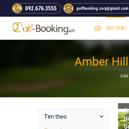
Chuyển
092.676.3555
golfbooking.corp@gmail.com
đến
nội
dung
HOT DEAL
Amber Hill
SẢN
A
Tìm theo
Hi
Go