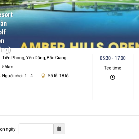
esort
Sân
lf
ên
ũng)
Tiền Phong, Yên Dũng, Bắc Giang
05:30 - 17:00
55km
Tee time
Người chơi: 1 - 4
Số lỗ: 18 lỗ
ọn ngày