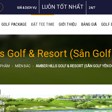
LUÔN TỐT NHẤT
GIÁ & DỊCH VỤ
24/7
GOLF PACKAGE
ĐẶT TEE TIME
GIỚI THIỆU
BẢNG GIÁ
GOLF 
s Golf & Resort (Sân Gol
 PHẨM
»
MIỀN BẮC
»
AMBER HILLS GOLF & RESORT (SÂN GOLF YÊN 
mber
lls
lf