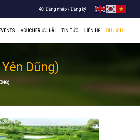
Đăng nhập / Đăng ký
EVENTS
VOUCHER ƯU ĐÃI
TIN TỨC
LIÊN HỆ
DU LỊCH
f Yên Dũng)
DŨNG)