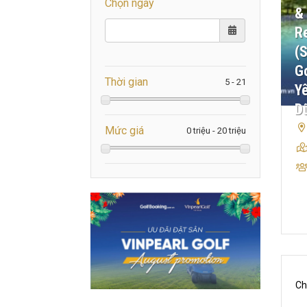
Chọn ngày
&
R
(
Go
Thời gian
Y
D
Mức giá
Ch