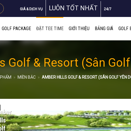
LUÔN TỐT NHẤT
GIÁ & DỊCH VỤ
24/7
GOLF PACKAGE
ĐẶT TEE TIME
GIỚI THIỆU
BẢNG GIÁ
GOLF 
s Golf & Resort (Sân Gol
 PHẨM
»
MIỀN BẮC
»
AMBER HILLS GOLF & RESORT (SÂN GOLF YÊN 
mber
lls
lf