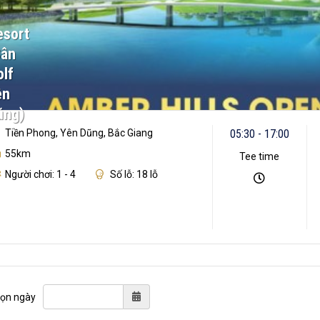
esort
Sân
lf
ên
ũng)
Tiền Phong, Yên Dũng, Bắc Giang
05:30 - 17:00
55km
Tee time
Người chơi: 1 - 4
Số lỗ: 18 lỗ
ọn ngày