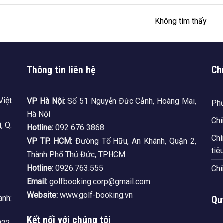
Không tìm thấy
Thông tin liên hệ
Ch
Việt
VP Hà Nội:
Số 51 Nguyễn Đức Cảnh, Hoàng Mai,
Phư
Hà Nội
Chí
, Q.
Hotline:
092 676 3868
Chí
VP TP. HCM:
Đường Tố Hữu, An Khánh, Quận 2,
tiê
Thành Phố Thủ Đức, TPHCM
Hotline:
0926.763.555
Chí
Email:
golfbooking.corp@gmail.com
Website:
www.golf-booking.vn
nh:
Qu
Kết nối với chúng tôi
22,