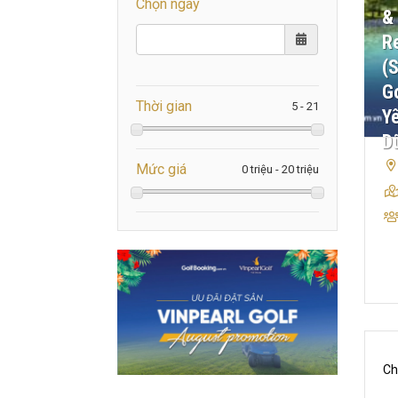
Chọn ngày
&
R
(
Go
Thời gian
Y
D
Mức giá
Ch