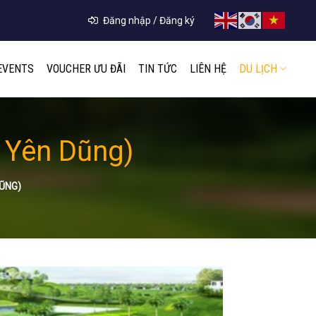
Đăng nhập / Đăng ký
EVENTS
VOUCHER ƯU ĐÃI
TIN TỨC
LIÊN HỆ
DU LỊCH
f Yên Dũng)
DŨNG)