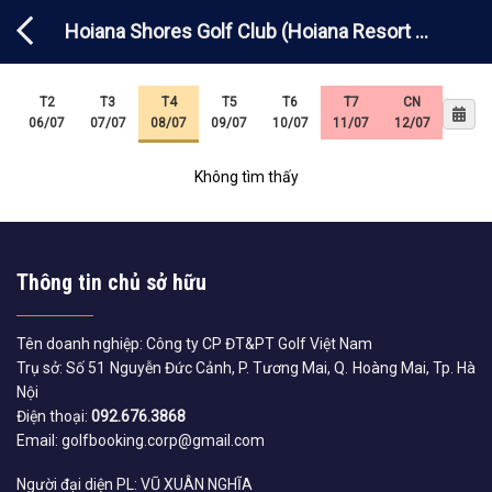
Chuyển
Hoiana Shores Golf Club (Hoiana Resort &
đến
nội
Golf) – Inbound
dung
T2
T3
T4
T5
T6
T7
CN
06/07
07/07
08/07
09/07
10/07
11/07
12/07
Không tìm thấy
Thông tin chủ sở hữu
Tên doanh nghiệp: Công ty CP ĐT&PT Golf Việt Nam
Trụ sở: Số 51 Nguyễn Đức Cảnh, P. Tương Mai, Q. Hoàng Mai, Tp. Hà
Nội
Điện thoại:
092.676.3868
Email: golfbooking.corp@gmail.com
Người đại diện PL: VŨ XUÂN NGHĨA