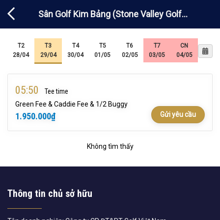
Chuyển
Sân Golf Kim Bảng (Stone Valley Golf
đến
nội
Resort)
dung
T2
T3
T4
T5
T6
T7
CN
28/04
29/04
30/04
01/05
02/05
03/05
04/05
05:50
Tee time
Green Fee & Caddie Fee & 1/2 Buggy
Gửi yêu cầu
1.950.000
₫
Không tìm thấy
Thông tin chủ sở hữu