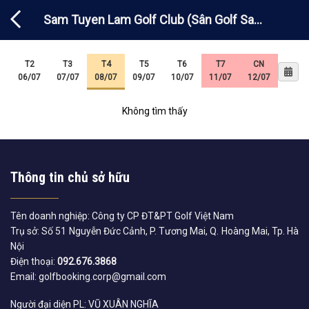
Chuyển
Sam Tuyen Lam Golf Club (Sân Golf Sam
đến
nội
Tuyền Lâm)
dung
T2
T3
T4
T5
T6
T7
CN
06/07
07/07
08/07
09/07
10/07
11/07
12/07
Không tìm thấy
Thông tin chủ sở hữu
Tên doanh nghiệp: Công ty CP ĐT&PT Golf Việt Nam
Trụ sở: Số 51 Nguyễn Đức Cảnh, P. Tương Mai, Q. Hoàng Mai, Tp. Hà
Nội
Điện thoại:
092.676.3868
Email: golfbooking.corp@gmail.com
Người đại diện PL: VŨ XUÂN NGHĨA