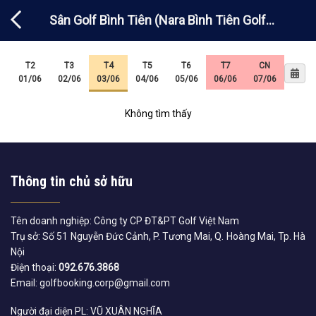
Chuyển
Sân Golf Bình Tiên (Nara Bình Tiên Golf
đến
nội
Club)
dung
T2
T3
T4
T5
T6
T7
CN
01/06
02/06
03/06
04/06
05/06
06/06
07/06
Không tìm thấy
Thông tin chủ sở hữu
Tên doanh nghiệp: Công ty CP ĐT&PT Golf Việt Nam
Trụ sở: Số 51 Nguyễn Đức Cảnh, P. Tương Mai, Q. Hoàng Mai, Tp. Hà
Nội
Điện thoại:
092.676.3868
Email: golfbooking.corp@gmail.com
Người đại diện PL: VŨ XUÂN NGHĨA