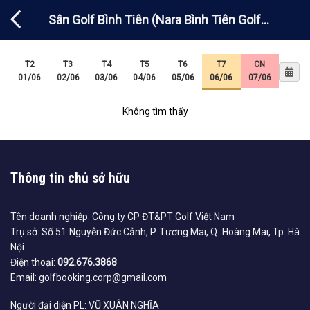
Chuyển
Sân Golf Bình Tiên (Nara Bình Tiên Golf
đến
nội
Club)
dung
T2
T3
T4
T5
T6
T7
CN
01/06
02/06
03/06
04/06
05/06
06/06
07/06
Không tìm thấy
Thông tin chủ sở hữu
Tên doanh nghiệp: Công ty CP ĐT&PT Golf Việt Nam
Trụ sở: Số 51 Nguyễn Đức Cảnh, P. Tương Mai, Q. Hoàng Mai, Tp. Hà
Nội
Điện thoại:
092.676.3868
Email: golfbooking.corp@gmail.com
Người đại diện PL: VŨ XUÂN NGHĨA