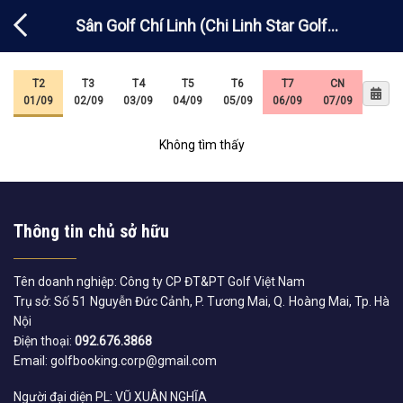
Chuyển
Sân Golf Chí Linh (Chi Linh Star Golf
đến
nội
Country Club) – Dosmetic
dung
T2
T3
T4
T5
T6
T7
CN
01/09
02/09
03/09
04/09
05/09
06/09
07/09
Không tìm thấy
Thông tin chủ sở hữu
Tên doanh nghiệp: Công ty CP ĐT&PT Golf Việt Nam
Trụ sở: Số 51 Nguyễn Đức Cảnh, P. Tương Mai, Q. Hoàng Mai, Tp. Hà
Nội
Điện thoại:
092.676.3868
Email: golfbooking.corp@gmail.com
Người đại diện PL: VŨ XUÂN NGHĨA