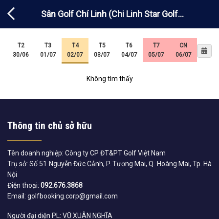
Chuyển
Sân Golf Chí Linh (Chi Linh Star Golf
đến
nội
Country Club) – Dosmetic
dung
T2
T3
T4
T5
T6
T7
CN
30/06
01/07
02/07
03/07
04/07
05/07
06/07
Không tìm thấy
Thông tin chủ sở hữu
Tên doanh nghiệp: Công ty CP ĐT&PT Golf Việt Nam
Trụ sở: Số 51 Nguyễn Đức Cảnh, P. Tương Mai, Q. Hoàng Mai, Tp. Hà
Nội
Điện thoại:
092.676.3868
Email: golfbooking.corp@gmail.com
Người đại diện PL: VŨ XUÂN NGHĨA