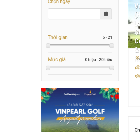
Chọn ngày
V
(
L
Go
Thời gian
C
&
R
Mức giá
Ch