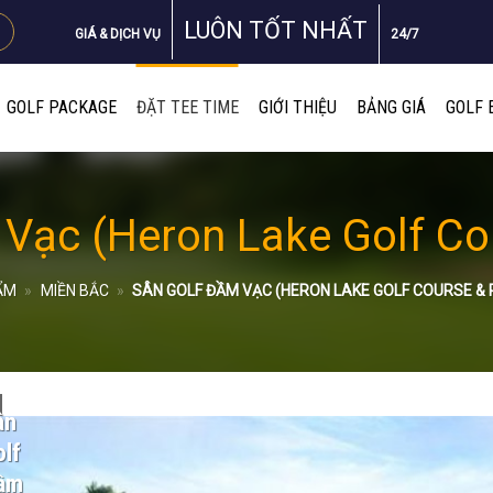
LUÔN TỐT NHẤT
GIÁ & DỊCH VỤ
24/7
GOLF PACKAGE
ĐẶT TEE TIME
GIỚI THIỆU
BẢNG GIÁ
GOLF 
Vạc (Heron Lake Golf Co
ẨM
»
MIỀN BẮC
»
SÂN GOLF ĐẦM VẠC (HERON LAKE GOLF COURSE &
ân
lf
ầm