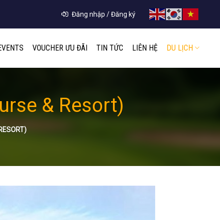
Đăng nhập / Đăng ký
EVENTS
VOUCHER ƯU ĐÃI
TIN TỨC
LIÊN HỆ
DU LỊCH
urse & Resort)
 RESORT)