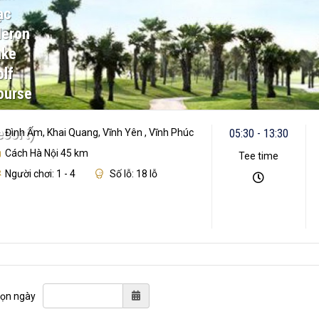
ạc
Heron
ake
lf
ourse
esort)
Đình Ấm, Khai Quang, Vĩnh Yên , Vĩnh Phúc
05:30 - 13:30
Cách Hà Nội 45 km
Tee time
Người chơi: 1 - 4
Số lỗ: 18 lỗ
ọn ngày