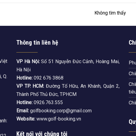
Không tìm thấy
Thông tin liên hệ
Ch
Việt
VP Hà Nội:
Số 51 Nguyễn Đức Cảnh, Hoàng Mai,
Phư
Hà Nội
Chí
, Q.
Hotline:
092 676 3868
Chí
VP TP. HCM:
Đường Tố Hữu, An Khánh, Quận 2,
tiê
Thành Phố Thủ Đức, TPHCM
Hotline:
0926.763.555
Chí
Email:
golfbooking.corp@gmail.com
Website:
www.golf-booking.vn
nh:
Qu
Kết nối với chúng tôi
22,