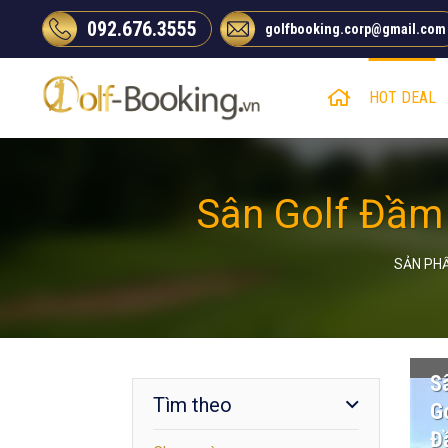
Chuyển
092.676.3555
golfbooking.corp@gmail.com
đến
nội
dung
HOT DEAL
Sân Golf Đầm 
SẢN PH
S
Tìm theo
Go
Đ