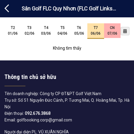
Chuyển
Sân Golf FLC Quy Nhơn (FLC Golf Links
đến
nội
Quy Nhơn)-Domestic
dung
T2
T3
T4
T5
T6
T7
CN
01/06
02/06
03/06
04/06
05/06
06/06
07/06
Không tìm thấy
Thông tin chủ sở hữu
Tên doanh nghiệp: Công ty CP ĐT&PT Golf Việt Nam
Trụ sở: Số 51 Nguyễn Đức Cảnh, P. Tương Mai, Q. Hoàng Mai, Tp. Hà
Nội
Điện thoại:
092.676.3868
Email: golfbooking.corp@gmail.com
Người đại diện PL: VŨ XUÂN NGHĨA