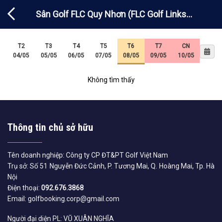
Chuyển
Sân Golf FLC Quy Nhơn (FLC Golf Links
đến
nội
Quy Nhơn)- Inbound
dung
T2
T3
T4
T5
T6
T7
CN
04/05
05/05
06/05
07/05
08/05
09/05
10/05
Không tìm thấy
Thông tin chủ sở hữu
Tên doanh nghiệp: Công ty CP ĐT&PT Golf Việt Nam
Trụ sở: Số 51 Nguyễn Đức Cảnh, P. Tương Mai, Q. Hoàng Mai, Tp. Hà
Nội
Điện thoại:
092.676.3868
Email: golfbooking.corp@gmail.com
Người đại diện PL: VŨ XUÂN NGHĨA