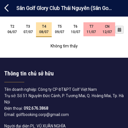
Chuyển
Sân Golf Glory Club Thái Nguyên (Sân Golf
đến
nội
Phổ Yên)
dung
T2
T3
T4
T5
T6
T7
CN
06/07
07/07
08/07
09/07
10/07
11/07
12/07
Không tìm thấy
Thông tin chủ sở hữu
Tên doanh nghiệp: Công ty CP ĐT&PT Golf Việt Nam
Trụ sở: Số 51 Nguyễn Đức Cảnh, P. Tương Mai, Q. Hoàng Mai, Tp. Hà
Nội
Điện thoại:
092.676.3868
Email: golfbooking.corp@gmail.com
Người đại diện PL: VŨ XUÂN NGHĨA