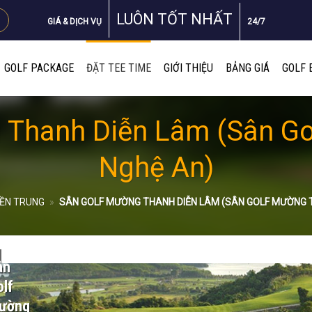
LUÔN TỐT NHẤT
GIÁ & DỊCH VỤ
24/7
GOLF PACKAGE
ĐẶT TEE TIME
GIỚI THIỆU
BẢNG GIÁ
GOLF 
 Thanh Diễn Lâm (Sân G
Nghệ An)
ỀN TRUNG
»
SÂN GOLF MƯỜNG THANH DIỄN LÂM (SÂN GOLF MƯỜNG 
ân
lf
ường