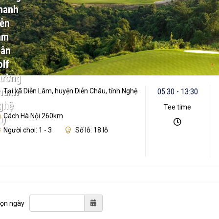
hanh
iễn
âm
Sân
lf
ường
hanh
Tại xã Diễn Lâm, huyện Diễn Châu, tỉnh Nghệ
05:30 - 13:30
n
ghệ
Tee time
Cách Hà Nội 260km
n)
Người chơi: 1 - 3
Số lỗ: 18 lỗ
ọn ngày