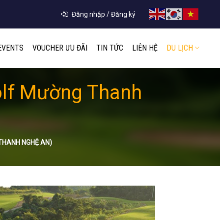
Đăng nhập / Đăng ký
EVENTS
VOUCHER ƯU ĐÃI
TIN TỨC
LIÊN HỆ
DU LỊCH
olf Mường Thanh
THANH NGHỆ AN)