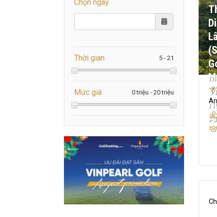
Chọn ngày
T
D
L
(
Thời gian
Go
M
T
Mức giá
A
N
A
Ch