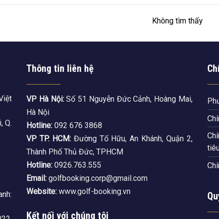
Không tìm thấy
Thông tin liên hệ
Ch
Việt
VP Hà Nội:
Số 51 Nguyễn Đức Cảnh, Hoàng Mai,
Phư
Hà Nội
Chí
, Q.
Hotline:
092 676 3868
Chí
VP TP. HCM:
Đường Tố Hữu, An Khánh, Quận 2,
tiê
Thành Phố Thủ Đức, TPHCM
Hotline:
0926.763.555
Chí
Email:
golfbooking.corp@gmail.com
Website:
www.golf-booking.vn
nh:
Qu
Kết nối với chúng tôi
22,