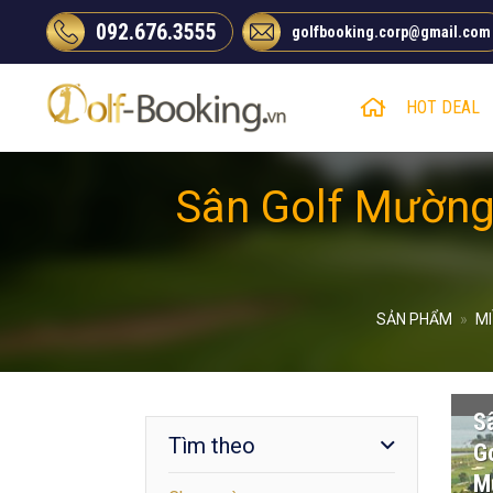
Chuyển
092.676.3555
golfbooking.corp@gmail.com
đến
nội
dung
HOT DEAL
Sân Golf Mường
SẢN PHẨM
»
MI
S
Tìm theo
Go
M