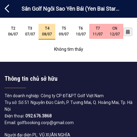
Chuyển
Sân Golf Ngôi Sao Yên Bái (Yen Bai Star
đến
nội
Golf and Resort)
dung
T2
T3
T4
T5
T6
T7
CN
06/07
07/07
08/07
09/07
10/07
11/07
12/07
Không tìm thấy
Thông tin chủ sở hữu
Tên doanh nghiệp: Công ty CP ĐT&PT Golf Việt Nam
Trụ sở: Số 51 Nguyễn Đức Cảnh, P. Tương Mai, Q. Hoàng Mai, Tp. Hà
Nội
Điện thoại:
092.676.3868
Email: golfbooking.corp@gmail.com
Người đại diện PL: VŨ XUÂN NGHĨA