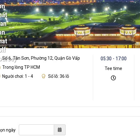
ơn
hất
Tan
on
hat
lf
ourse)
Số 6, Tân Sơn, Phường 12, Quận Gò Vấp
05:30 - 17:00
Trong lòng TP HCM
Tee time
Người chơi: 1 - 4
Số lỗ: 36 lỗ
ọn ngày