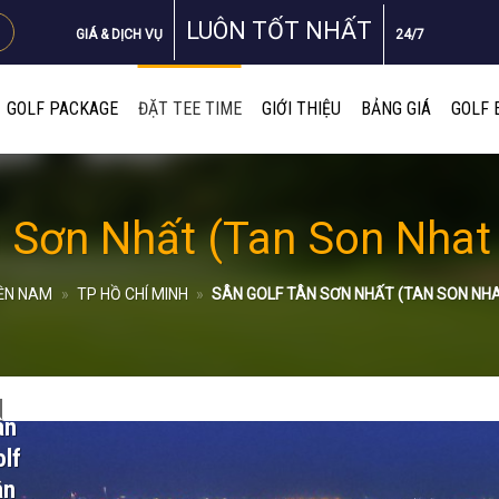
LUÔN TỐT NHẤT
GIÁ & DỊCH VỤ
24/7
GOLF PACKAGE
ĐẶT TEE TIME
GIỚI THIỆU
BẢNG GIÁ
GOLF 
 Sơn Nhất (Tan Son Nhat
ỀN NAM
»
TP HỒ CHÍ MINH
»
SÂN GOLF TÂN SƠN NHẤT (TAN SON NH
ân
lf
ân