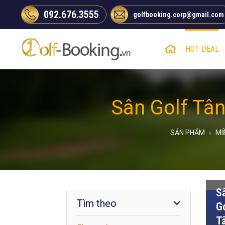
Chuyển
092.676.3555
golfbooking.corp@gmail.com
đến
nội
dung
HOT DEAL
Sân Golf Tân
SẢN PHẨM
»
MI
S
Tìm theo
Go
T