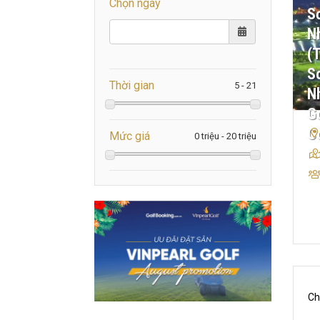
Chọn ngày
S
N
(
S
Thời gian
N
Go
C
Mức giá
Ch