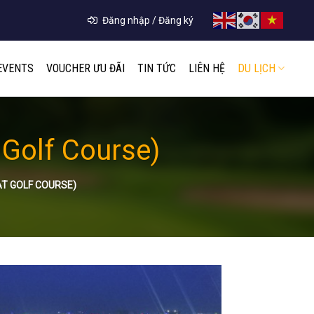
Đăng nhập / Đăng ký
EVENTS
VOUCHER ƯU ĐÃI
TIN TỨC
LIÊN HỆ
DU LỊCH
 Golf Course)
AT GOLF COURSE)