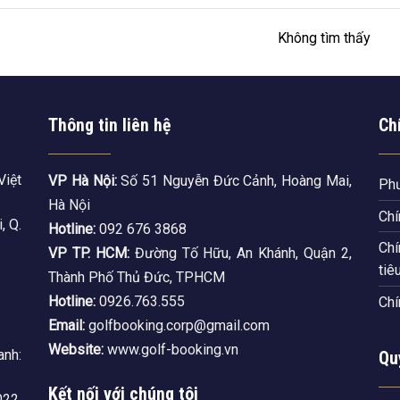
Không tìm thấy
Thông tin liên hệ
Ch
Việt
VP Hà Nội:
Số 51 Nguyễn Đức Cảnh, Hoàng Mai,
Phư
Hà Nội
Chí
, Q.
Hotline:
092 676 3868
Chí
VP TP. HCM:
Đường Tố Hữu, An Khánh, Quận 2,
tiê
Thành Phố Thủ Đức, TPHCM
Hotline:
0926.763.555
Chí
Email:
golfbooking.corp@gmail.com
Website:
www.golf-booking.vn
nh:
Qu
Kết nối với chúng tôi
22,