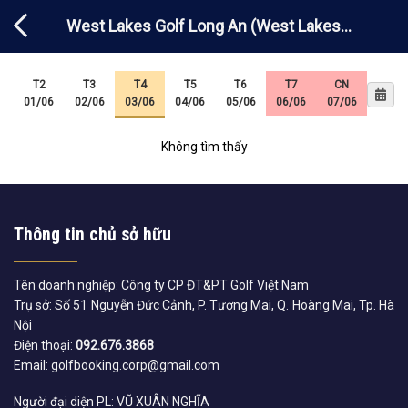
Chuyển
West Lakes Golf Long An (West Lakes
đến
nội
Golf & Villas)
dung
T2
T3
T4
T5
T6
T7
CN
01/06
02/06
03/06
04/06
05/06
06/06
07/06
Không tìm thấy
Thông tin chủ sở hữu
Tên doanh nghiệp: Công ty CP ĐT&PT Golf Việt Nam
Trụ sở: Số 51 Nguyễn Đức Cảnh, P. Tương Mai, Q. Hoàng Mai, Tp. Hà
Nội
Điện thoại:
092.676.3868
Email: golfbooking.corp@gmail.com
Người đại diện PL: VŨ XUÂN NGHĨA