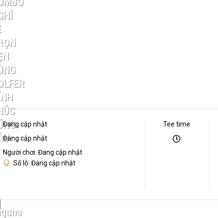
OMBO
GHỈ
Ễ
RỌN
ẸN
ÙNG
OLFER
ĨNH
HÚC
ŨNG
Đang cập nhật
Tee time
ÀU
Đang cập nhật
Người chơi: Đang cập nhật
Số lỗ: Đang cập nhật
aguna