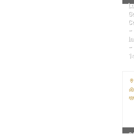
L
Go
C
–
I
–
1