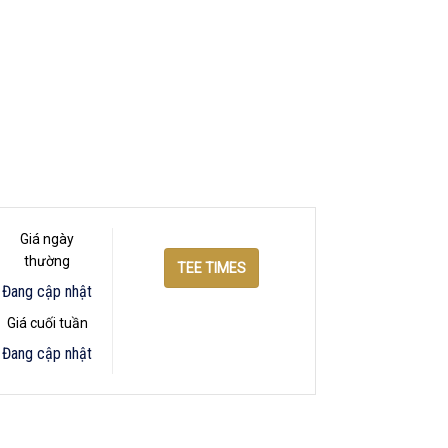
Giá ngày
thường
TEE TIMES
Đang cập nhật
Giá cuối tuần
Đang cập nhật