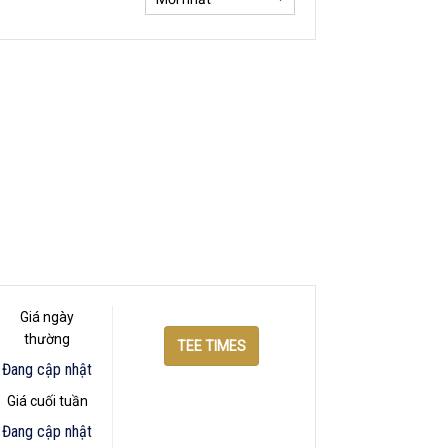
Giá ngày
thường
TEE TIMES
Đang cập nhật
Giá cuối tuần
Đang cập nhật