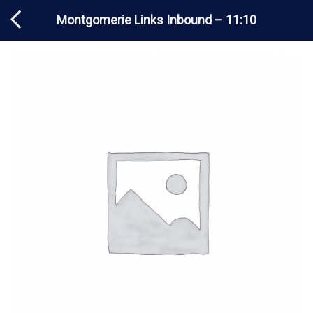
Chuyển
Montgomerie Links Inbound – 11:10
đến
nội
dung