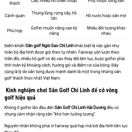
Cao, nhiều hố chiến thuật
Phụ thuộc từng sân
thách
Thung lũng, rừng cây, hồ
Cảnh quan
Hồ nước hoặc sân mở
lớn
Golfer muốn nâng cao kỹ
Nhiều đối tượng khác
Phù hợp
năng
nhau
Điểm khiến
Sân golf Ngôi Sao Chí Linh
khác biệt là việc gần như
toàn bộ địa hình được giữ theo tự nhiên. Fairway uốn lượn theo
triền đồi, nhiều hố golf có độ cao thay đổi liên tục, buộc golfer phải
tính toán kỹ khoảng cách, hướng gió và điểm rơi của bóng. Đây
cũng là lý do sân từng được mệnh danh là một trong những sân
golf thách thức nhất Việt Nam.
Kinh nghiệm chơi Sân Golf Chi Linh để có vòng
golf hiệu quả
Không ít golfer lần đầu đến
Sân Golf Chi Linh Hải Dương
đều có
chung cảm nhận rằng sân “khó hơn tưởng tượng”.
Nguyên nhân không phải vì fairway quá hẹp mà bởi địa hình liên tục