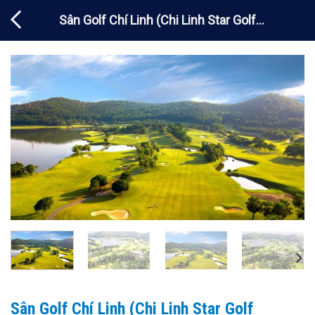
Chuyển
Sân Golf Chí Linh (Chi Linh Star Golf
đến
nội
Country Club) – Inbound
dung
Sân Golf Chí Linh (Chi Linh Star Golf