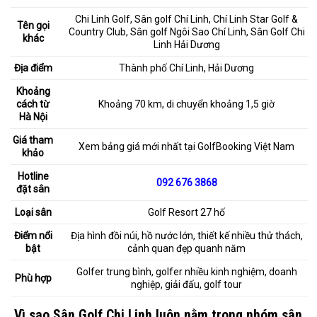
Chi Linh Golf, Sân golf Chí Linh, Chí Linh Star Golf &
Tên gọi
Country Club, Sân golf Ngôi Sao Chí Linh, Sân Golf Chi
khác
Linh Hải Dương
Địa điểm
Thành phố Chí Linh, Hải Dương
Khoảng
cách từ
Khoảng 70 km, di chuyển khoảng 1,5 giờ
Hà Nội
Giá tham
Xem bảng giá mới nhất tại GolfBooking Việt Nam
khảo
Hotline
092 676 3868
đặt sân
Loại sân
Golf Resort 27 hố
Điểm nổi
Địa hình đồi núi, hồ nước lớn, thiết kế nhiều thử thách,
bật
cảnh quan đẹp quanh năm
Golfer trung bình, golfer nhiều kinh nghiệm, doanh
Phù hợp
nghiệp, giải đấu, golf tour
Vì sao Sân Golf Chi Linh luôn nằm trong nhóm sân