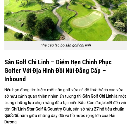
nhà câu lạc bộ sân golf chi linh
Sân Golf Chi Linh – Điểm Hẹn Chinh Phục
Golfer Với Địa Hình Đồi Núi Đẳng Cấp –
Inbound
Nếu bạn đang tìm kiếm một sân golf vừa có độ thử thách cao vừa
sở hữu cảnh quan thiên nhiên ấn tượng thì
Sân Golf Chi Linh
là một
trong những lựa chọn hàng đầu tại miền Bắc. Còn được biết đến với
tên
Chí Linh Star Golf & Country Club
, sân sở hữu
27 hố tiêu chuẩn
quốc tế
, nằm giữa những dãy đồi và hồ nước rộng lớn của Hải
Dương.