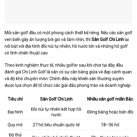
Mỗi sân golf đều có một phong cách thiết kế riêng. Nếu các sân golf
ven biển gây ấn tượng bởi gió và tầm nhìn, thì
Sân Golf Chi Linh
lại
nổi bật với địa hình đồi núi tự nhiên, hồ nước lớn và những hố golf
có tính chiến thuật cao.
Theo kinh nghiệm thực tế, nhiều golfer sau khi chơi tại đây đều
đánh giá Chi Linh Golf là sân có sự cân bằng giữa vẻ đẹp cảnh quan
và độ khó chuyên môn. Chính điều này khiến sân thường xuyên
được lựa chọn để tổ chức các giải đấu phong trào và doanh nghiệp.
Tiêu chí
Sân Golf Chi Linh
Nhiều sân golf miền Bắc
Đồi núi tự nhiên kết hợp hồ
Địa hình
Đồng bằng hoặc bán đồi
nước
Quy mô
27 hố tiêu chuẩn quốc tế
18–36 hố
Độ thử