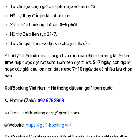
Tư vấn lựa chọn giờ chơi phù hợp với trình độ.
Hỗ trợ thay đổi lịch khi phát sinh.
Xác nhận booking chỉ sau
3–5 phút
.
Hỗ trợ Zalo liên tục 24/7.
Tư vấn golf tour và đặt khách sạn nếu cần.
⚡
Lưu ý:
Cuối tuần, các giải golf và mùa cao điểm thường khiến tee
time đẹp được đặt rất sớm. Bạn nên đặt trước
5–7 ngày
, còn dịp lễ
hoặc các giải đấu lớn nên đặt trước
7–10 ngày
để có nhiều lựa chọn
hơn.
GolfBooking Việt Nam – Hệ thống đặt sân golf toàn quốc
📞
Hotline (Zalo):
092 676 3868
📧 Email: golfbooking.corp@gmail.com
🌐 Website:
https://golf-booking.vn/