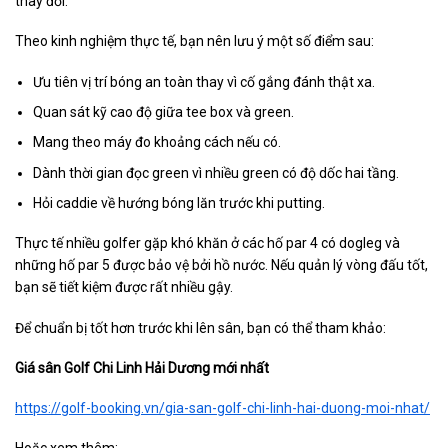
thay đổi.
Theo kinh nghiệm thực tế, bạn nên lưu ý một số điểm sau:
Ưu tiên vị trí bóng an toàn thay vì cố gắng đánh thật xa.
Quan sát kỹ cao độ giữa tee box và green.
Mang theo máy đo khoảng cách nếu có.
Dành thời gian đọc green vì nhiều green có độ dốc hai tầng.
Hỏi caddie về hướng bóng lăn trước khi putting.
Thực tế nhiều golfer gặp khó khăn ở các hố par 4 có dogleg và
những hố par 5 được bảo vệ bởi hồ nước. Nếu quản lý vòng đấu tốt,
bạn sẽ tiết kiệm được rất nhiều gậy.
Để chuẩn bị tốt hơn trước khi lên sân, bạn có thể tham khảo:
Giá sân Golf Chi Linh Hải Dương mới nhất
https://golf-booking.vn/gia-san-golf-chi-linh-hai-duong-moi-nhat/