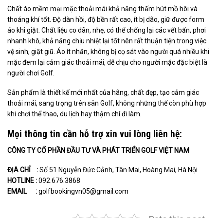
Chất áo mềm mại mặc thoải mái khả năng thấm hút mồ hôi và
thoáng khí tốt. Độ dàn hồi, độ bền rất cao, ít bị dão, giữ được form
áo khi giặt. Chất liệu co dãn, nhẹ, có thể chống lại các vết bẩn, phơi
nhanh khô, khả năng chịu nhiệt lại tốt nên rất thuận tiện trong việc
vệ sinh, giặt giũ. Áo ít nhăn, không bị cọ sát vào người quá nhiều khi
mặc đem lại cảm giác thoải mái, dễ chịu cho người mặc đặc biệt là
người chơi Golf.
Sản phẩm là thiết kế mới nhất của hãng, chất đẹp, tạo cảm giác
thoải mái, sang trọng trên sân Golf, không những thế còn phù hợp
khi chơi thể thao, du lịch hay thậm chí đi làm.
Mọi thông tin cần hỗ trợ xin vui lòng liên hệ:
CÔNG TY CỔ PHẦN ĐẦU TƯ VÀ PHÁT TRIỂN GOLF VIỆT NAM
ĐỊA CHỈ :
Số 51 Nguyễn Đức Cảnh, Tân Mai, Hoàng Mai, Hà Nội
HOTLINE :
092.676.3868
EMAIL :
golfbookingvn05@gmail.com