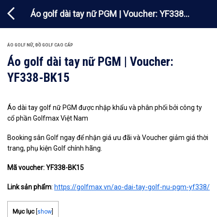
Chuyển
Áo golf dài tay nữ PGM | Voucher: YF338-
đến
nội
BK15
dung
ÁO GOLF NỮ
,
ĐỒ GOLF CAO CẤP
Áo golf dài tay nữ PGM | Voucher:
YF338-BK15
Áo dài tay golf nữ PGM được nhập khẩu và phân phối bởi công ty
cổ phần Golfmax Việt Nam
Booking sân Golf ngay để nhận giá ưu đãi và Voucher giảm giá thời
trang, phụ kiện Golf chính hãng.
Mã voucher: YF338-BK15
Link sản phẩm
:
https://golfmax.vn/ao-dai-tay-golf-nu-pgm-yf338/
Mục lục
[
show
]