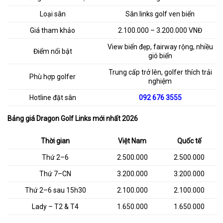
Loại sân
Sân links golf ven biển
Giá tham khảo
2.100.000 – 3.200.000 VNĐ
View biển đẹp, fairway rộng, nhiều
Điểm nổi bật
gió biển
Trung cấp trở lên, golfer thích trải
Phù hợp golfer
nghiệm
Hotline đặt sân
092 676 3555
Bảng giá Dragon Golf Links mới nhất 2026
Thời gian
Việt Nam
Quốc tế
Thứ 2–6
2.500.000
2.500.000
Thứ 7–CN
3.200.000
3.200.000
Thứ 2–6 sau 15h30
2.100.000
2.100.000
Lady – T2 & T4
1.650.000
1.650.000