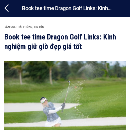
Chuyển
Book tee time Dragon Golf Links: Kinh
đến
nội
nghiệm giữ giờ đẹp giá tốt
dung
SÂN GOLF HẢI PHÒNG
,
TIN TỨC
Book tee time Dragon Golf Links: Kinh
nghiệm giữ giờ đẹp giá tốt