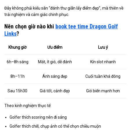
Đây không phải kiểu sân “đánh thư giãn lấy điểm đẹp”, mà thiên về
trải nghiệm và cảm giác chinh phục.
Nên chọn giờ nào khi
book tee time Dragon Golf
Links
?
Khung giờ
Ưu điểm
Lưu ý
6h–8h sáng
Mát, ít gió, dễ đánh
Kín slot nhanh
8h–11h
Ánh sáng đẹp
Cuối tuần khá đông
Sau 15h30
Giá tốt, cảnh đẹp
Gió biển mạnh hơn
Theo kinh nghiệm thực tế:
Golfer thích scoring nên đi sáng
Golfer thích chill, chụp ảnh có thể chọn chiều muộn