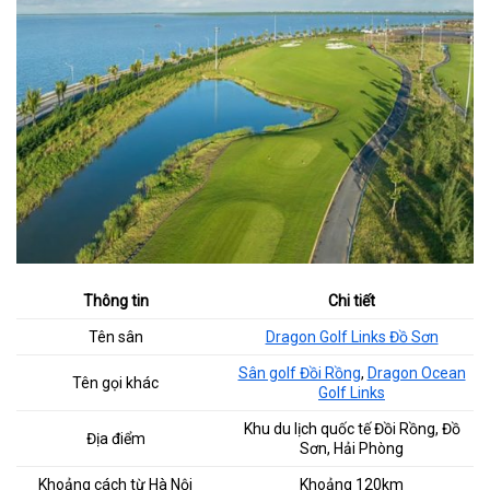
Thông tin
Chi tiết
Tên sân
Dragon Golf Links Đồ Sơn
Sân golf Đồi Rồng
,
Dragon Ocean
Tên gọi khác
Golf Links
Khu du lịch quốc tế Đồi Rồng, Đồ
Địa điểm
Sơn, Hải Phòng
Khoảng cách từ Hà Nội
Khoảng 120km