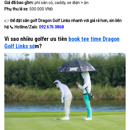
Giá đã bao gồm:
phí sân cỏ, caddy, xe điện + ăn
Phụ thu lẻ xe:
500.000 VNĐ
👉
Để đặt sân golf Dragon Golf Links nhanh với giá rẻ hơn, xin liên
hệ
📞
Hotline/Zalo:
092 676 3868
Vì sao nhiều golfer ưu tiên
book tee time Dragon
Golf Links sớ
m?