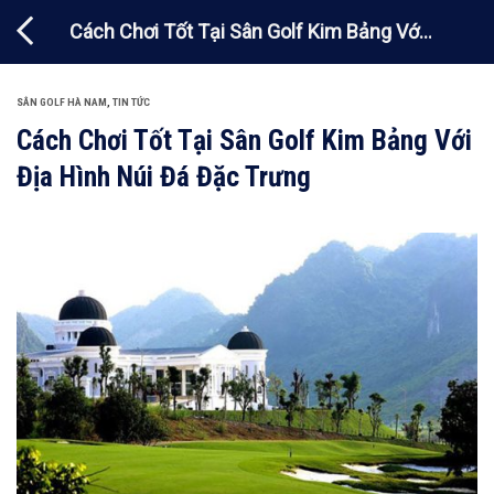
Chuyển
Cách Chơi Tốt Tại Sân Golf Kim Bảng Với
đến
nội
Địa Hình Núi Đá Đặc Trưng
dung
SÂN GOLF HÀ NAM
,
TIN TỨC
Cách Chơi Tốt Tại Sân Golf Kim Bảng Với
Địa Hình Núi Đá Đặc Trưng