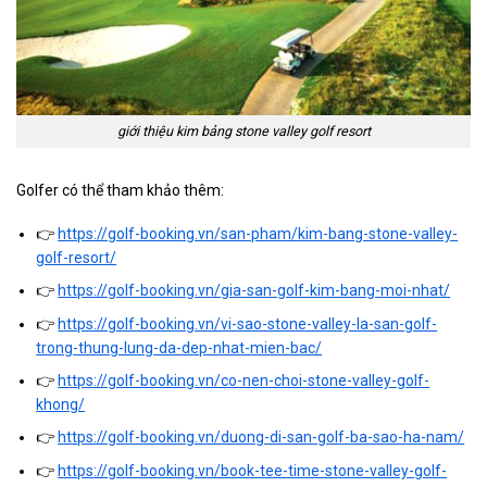
giới thiệu kim bảng stone valley golf resort
Golfer có thể tham khảo thêm:
👉
https://golf-booking.vn/san-pham/kim-bang-stone-valley-
golf-resort/
👉
https://golf-booking.vn/gia-san-golf-kim-bang-moi-nhat/
👉
https://golf-booking.vn/vi-sao-stone-valley-la-san-golf-
trong-thung-lung-da-dep-nhat-mien-bac/
👉
https://golf-booking.vn/co-nen-choi-stone-valley-golf-
khong/
👉
https://golf-booking.vn/duong-di-san-golf-ba-sao-ha-nam/
👉
https://golf-booking.vn/book-tee-time-stone-valley-golf-