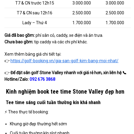
T7 & CN trước 12h15
3.000.000
3.000.000
T7 & CN sau 12h16
2.500.000
2.500.000
Lady – Thứ 4
1.700.000
1.700.000
Giá đã bao gồm:
phí sân cỏ, caddy, xe điện và ăn trưa.
Chưa bao gồm:
tip caddy và các chi phí khác.
Xem thêm bảng giá chi tiết tại:
👉
https://golf-booking.vn/gia-san-golf-kim-bang-moi-nhat/
👉
Để đặt sân golf
Stone Valley nhanh với giá rẻ hơn, xin liên hệ
📞
Hotline/Zalo:
092 676 3868
Kinh nghiệm book tee time Stone Valley đẹp hơn
Tee time sáng cuối tuần thường kín khá nhanh
⚡ Theo thực tế booking:
Khung giờ đẹp thường hết sớm
Cuối tuần thường kín slot nhanh