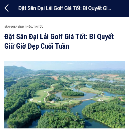
Chuyển
Đặt Sân Đại Lải Golf Giá Tốt: Bí Quyết Giữ
đến
nội
Giờ Đẹp Cuối Tuần
dung
SÂN GOLF VĨNH PHÚC
,
TIN TỨC
Đặt Sân Đại Lải Golf Giá Tốt: Bí Quyết
Giữ Giờ Đẹp Cuối Tuần