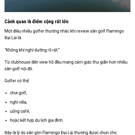
Cảnh quan là điểm cộng rất lớn
Một điều nhiều golfer thường nhắc khi review sân golf Flamingo
Đại Lải là:
“Không khí nghỉ dưỡng rõ rệt.”
Từ clubhouse đến view hồ đều mang cảm giác thư giãn hơn nhiều
sân golf nội đô.
Golfer có thể:
chơi golf,
nghỉ villa,
uống café,
hoặc kết hợp du lịch gia đình.
Đây là lý do sân gôn Flamingo Đại Lải thường được chọn cho: