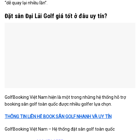
“dễ quay lại nhiều lần”.
Đặt sân Đại Lải Golf giá tốt ở đâu uy tín?
GolfBooking Việt Nam hiện là một trong những hệ thống hỗ trợ
booking sân golf toàn quốc được nhiều golfer lựa chọn.
THÔNG TIN LIÊN HỆ BOOK SÂN GOLF NHANH VÀ UY TÍN
GolfBooking Việt Nam – Hệ thống đặt sân golf toàn quốc