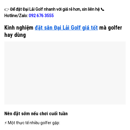
👉
Để đặt Đại Lải Golf nhanh với giá rẻ hơn, xin liên hệ
📞
Hotline/Zalo:
092 676 3555
Kinh nghiệm
đặt sân Đại Lải Golf giá tốt
mà golfer
hay dùng
Nên đặt sớm nếu chơi cuối tuần
⚡ Một thực tế nhiều golfer gặp: