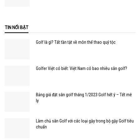
TIN NỔI BẬT
Golf là gì? Tất tần tật về môn thể thao quý tộc
Golfer Việt có biết: Việt Nam có bao nhiêu sân golf?
Bảng giá đặt sân golf tháng 1/2023 Golf hết ý – Tết mê
ly
Làm chủ sân Golf với các loại gậy trong bộ gậy Golf tiêu
chuẩn