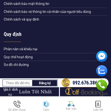
Chính sách bảo mật thông tin
Chính sách bảo vệ thông tin cá nhân của người tiêu dùng
Chính sách và quy định
Quy định
Phàn nàn và khiếu nại
Quy chế hoạt động
Sơ đồ chỉ đường
092.676.3868
Đặt sân
Số điện thoại
Zalo
Liên hệ