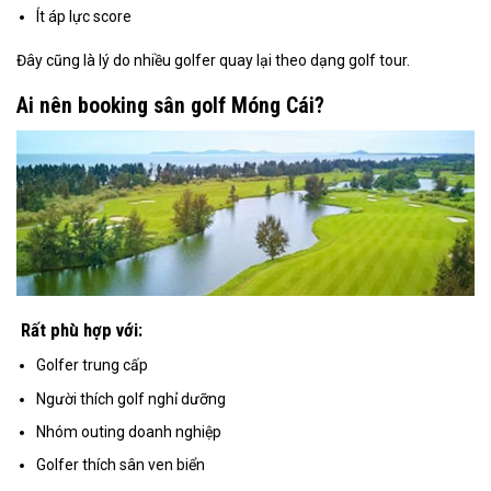
Ít áp lực score
Đây cũng là lý do nhiều golfer quay lại theo dạng golf tour.
Ai nên booking sân golf Móng Cái?
Rất phù hợp với:
Golfer trung cấp
Người thích golf nghỉ dưỡng
Nhóm outing doanh nghiệp
Golfer thích sân ven biển