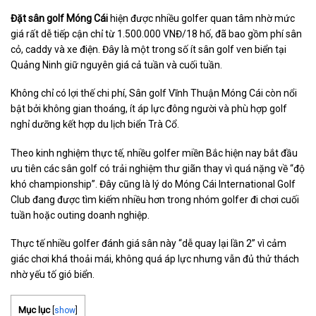
Đặt sân golf Móng Cái
hiện được nhiều golfer quan tâm nhờ mức
giá rất dễ tiếp cận chỉ từ 1.500.000 VNĐ/18 hố, đã bao gồm phí sân
cỏ, caddy và xe điện. Đây là một trong số ít sân golf ven biển tại
Quảng Ninh giữ nguyên giá cả tuần và cuối tuần.
Không chỉ có lợi thế chi phí, Sân golf Vĩnh Thuận Móng Cái còn nổi
bật bởi không gian thoáng, ít áp lực đông người và phù hợp golf
nghỉ dưỡng kết hợp du lịch biển Trà Cổ.
Theo kinh nghiệm thực tế, nhiều golfer miền Bắc hiện nay bắt đầu
ưu tiên các sân golf có trải nghiệm thư giãn thay vì quá nặng về “độ
khó championship”. Đây cũng là lý do Móng Cái International Golf
Club đang được tìm kiếm nhiều hơn trong nhóm golfer đi chơi cuối
tuần hoặc outing doanh nghiệp.
Thực tế nhiều golfer đánh giá sân này “dễ quay lại lần 2” vì cảm
giác chơi khá thoải mái, không quá áp lực nhưng vẫn đủ thử thách
nhờ yếu tố gió biển.
Mục lục
[
show
]