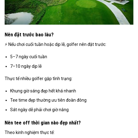
Nên đặt trước bao lâu?
⚡ Nếu chơi cuối tuần hoặc dịp lễ, golfer nên đặt trước:
5–7 ngày cuối tuần
7–10 ngày dịp lễ
Thực tế nhiều golfer gặp tình trạng:
Khung giờ sáng đẹp hết khá nhanh
Tee time đẹp thường ưu tiên đoàn đông
Sát ngày dễ phải chơi giờ nắng
Nên tee off thời gian nào đẹp nhất?
Theo kinh nghiệm thực tế: