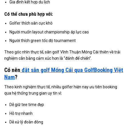
Gia đình kết hợp du lịch
Có thể chưa phù hợp với:
Golfer thích sân cực khó
Người muốn layout championship áp lực cao
Người thích green tốc độ tournament
Theo góc nhìn thực tế, sân golf Vĩnh Thuận Móng Cái thiên về trải
nghiệm cân bằng cảm xúc hơn là “đánh để chiến”.
Có nên
đặt sân golf Móng Cái qua GolfBooking Việt
Nam
?
Theo kinh nghiệm thực tế, nhiều golfer hiện nay ưu tiên booking
qua hệ thống trung gian uy tín vì:
Dễ giữ tee time đẹp
Hỗ trợ nhanh
Dễ xử lý đoàn đông