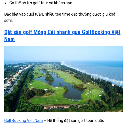
Có thể hỗ trợ golf tour và khách sạn
Đặc biệt vào cuối tuần, nhiều tee time đẹp thường được giữ khá
sớm.
Đặt sân golf Móng Cái nhanh qua GolfBooking Việt
Nam
GolfBooking Việt Nam
– Hệ thống đặt sân golf toàn quốc