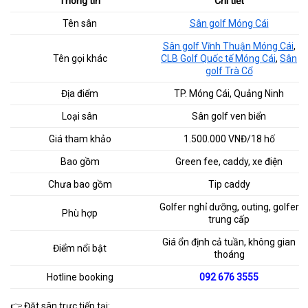
Thông tin
Chi tiết
Tên sân
Sân golf Móng Cái
Sân golf Vĩnh Thuận Móng Cái
,
Tên gọi khác
CLB Golf Quốc tế Móng Cái
,
Sân
golf Trà Cổ
Địa điểm
TP. Móng Cái, Quảng Ninh
Loại sân
Sân golf ven biển
Giá tham khảo
1.500.000 VNĐ/18 hố
Bao gồm
Green fee, caddy, xe điện
Chưa bao gồm
Tip caddy
Golfer nghỉ dưỡng, outing, golfer
Phù hợp
trung cấp
Giá ổn định cả tuần, không gian
Điểm nổi bật
thoáng
Hotline booking
092 676 3555
👉 Đặt sân trực tiếp tại: