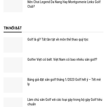
Nên Chơi Legend Da Nang Hay Montgomerie Links Golf
Club?
TIN NỔI BẬT
Golf là gì? Tất tần tật về môn thể thao quý tộc
Golfer Việt có biết: Việt Nam có bao nhiêu sân golf?
Bảng giá đặt sân golf tháng 1/2023 Golf hết ý – Tết mê
ly
Làm chủ sân Golf với các loại gậy trong bộ gậy Golf tiêu
chuẩn