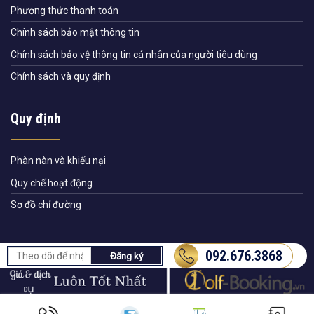
Phương thức thanh toán
Chính sách bảo mật thông tin
Chính sách bảo vệ thông tin cá nhân của người tiêu dùng
Chính sách và quy định
Quy định
Phàn nàn và khiếu nại
Quy chế hoạt động
Sơ đồ chỉ đường
092.676.3868