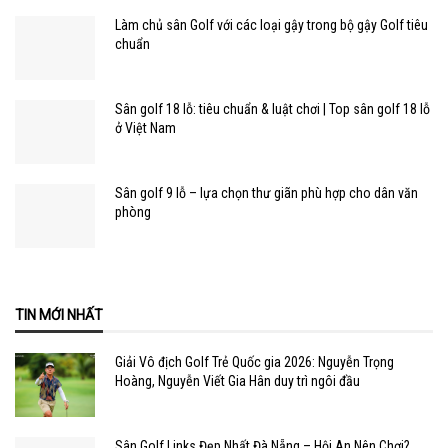
Làm chủ sân Golf với các loại gậy trong bộ gậy Golf tiêu
chuẩn
Sân golf 18 lỗ: tiêu chuẩn & luật chơi | Top sân golf 18 lỗ
ở Việt Nam
Sân golf 9 lỗ – lựa chọn thư giãn phù hợp cho dân văn
phòng
TIN MỚI NHẤT
Giải Vô địch Golf Trẻ Quốc gia 2026: Nguyễn Trọng
Hoàng, Nguyễn Viết Gia Hân duy trì ngôi đầu
Sân Golf Links Đẹp Nhất Đà Nẵng – Hội An Nên Chơi?