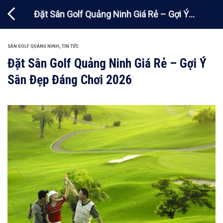
Chuyển
Đặt Sân Golf Quảng Ninh Giá Rẻ – Gợi Ý
đến
nội
Sân Đẹp Đáng Chơi 2026
dung
SÂN GOLF QUẢNG NINH
,
TIN TỨC
Đặt Sân Golf Quảng Ninh Giá Rẻ – Gợi Ý
Sân Đẹp Đáng Chơi 2026