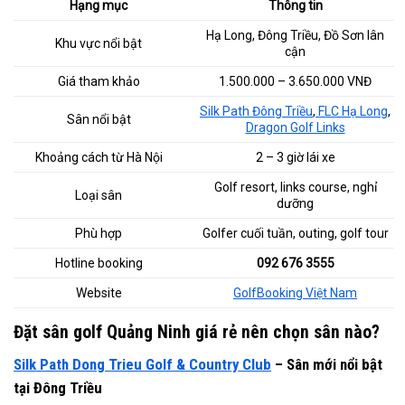
Hạng mục
Thông tin
Hạ Long, Đông Triều, Đồ Sơn lân
Khu vực nổi bật
cận
Giá tham khảo
1.500.000 – 3.650.000 VNĐ
Silk Path Đông Triều
,
FLC Hạ Long
,
Sân nổi bật
Dragon Golf Links
Khoảng cách từ Hà Nội
2 – 3 giờ lái xe
Golf resort, links course, nghỉ
Loại sân
dưỡng
Phù hợp
Golfer cuối tuần, outing, golf tour
Hotline booking
092 676 3555
Website
GolfBooking Việt Nam
Đặt sân golf Quảng Ninh giá rẻ nên chọn sân nào?
Silk Path Dong Trieu Golf & Country Club
– Sân mới nổi bật
tại Đông Triều