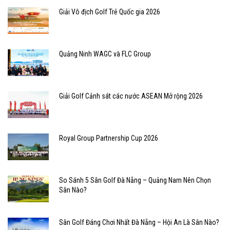
Giải Vô địch Golf Trẻ Quốc gia 2026
Quảng Ninh WAGC và FLC Group
Giải Golf Cảnh sát các nước ASEAN Mở rộng 2026
Royal Group Partnership Cup 2026
So Sánh 5 Sân Golf Đà Nẵng – Quảng Nam Nên Chọn
Sân Nào?
Sân Golf Đáng Chơi Nhất Đà Nẵng – Hội An Là Sân Nào?