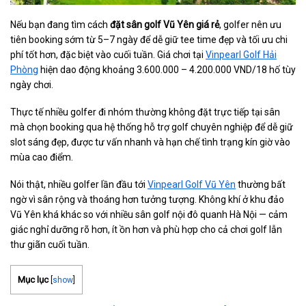
Nếu bạn đang tìm cách
đặt sân golf Vũ Yên giá rẻ
, golfer nên ưu
tiên booking sớm từ 5–7 ngày để dễ giữ tee time đẹp và tối ưu chi
phí tốt hơn, đặc biệt vào cuối tuần. Giá chơi tại
Vinpearl Golf Hải
Phòng
hiện dao động khoảng 3.600.000 – 4.200.000 VND/18 hố tùy
ngày chơi.
Thực tế nhiều golfer đi nhóm thường không đặt trực tiếp tại sân
mà chọn booking qua hệ thống hỗ trợ golf chuyên nghiệp để dễ giữ
slot sáng đẹp, được tư vấn nhanh và hạn chế tình trạng kín giờ vào
mùa cao điểm.
Nói thật, nhiều golfer lần đầu tới
Vinpearl Golf Vũ Yên
thường bất
ngờ vì sân rộng và thoáng hơn tưởng tượng. Không khí ở khu đảo
Vũ Yên khá khác so với nhiều sân golf nội đô quanh Hà Nội — cảm
giác nghỉ dưỡng rõ hơn, ít ồn hơn và phù hợp cho cả chơi golf lẫn
thư giãn cuối tuần.
Mục lục
[
show
]