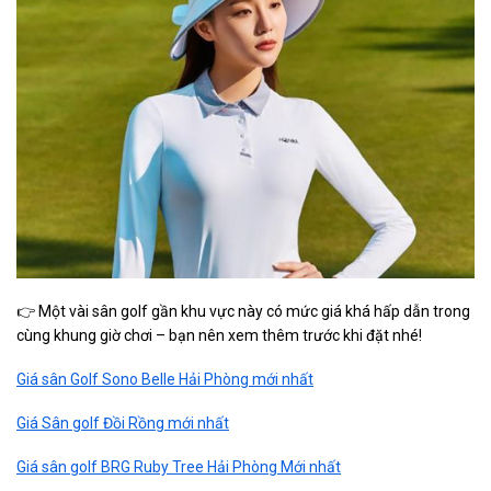
👉 Một vài sân golf gần khu vực này có mức giá khá hấp dẫn trong
cùng khung giờ chơi – bạn nên xem thêm trước khi đặt nhé!
Giá sân Golf Sono Belle Hải Phòng mới nhất
Giá Sân golf Đồi Rồng mới nhất
Giá sân golf BRG Ruby Tree Hải Phòng Mới nhất