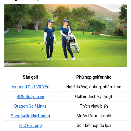
Sân golf
Phù hợp golfer nào
Vinpearl Golf Vũ Yên
Nghỉ dưỡng, outing, nhóm bạn
BRG Ruby Tree
Golfer thích kỹ thuật
Dragon Golf Links
Thích view biển
Sono Belle Hải Phòng
Muốn tối ưu chi phí
FLC Hạ Long
Golf kết hợp du lịch