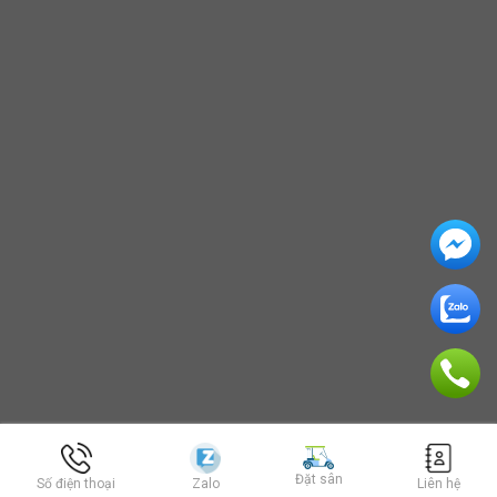
Đặt sân
Số điện thoại
Zalo
Liên hệ