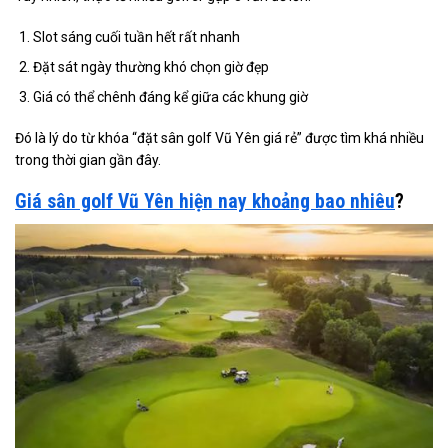
Slot sáng cuối tuần hết rất nhanh
Đặt sát ngày thường khó chọn giờ đẹp
Giá có thể chênh đáng kể giữa các khung giờ
Đó là lý do từ khóa “đặt sân golf Vũ Yên giá rẻ” được tìm khá nhiều
trong thời gian gần đây.
Giá sân golf Vũ Yên hiện nay khoảng bao nhiêu
?