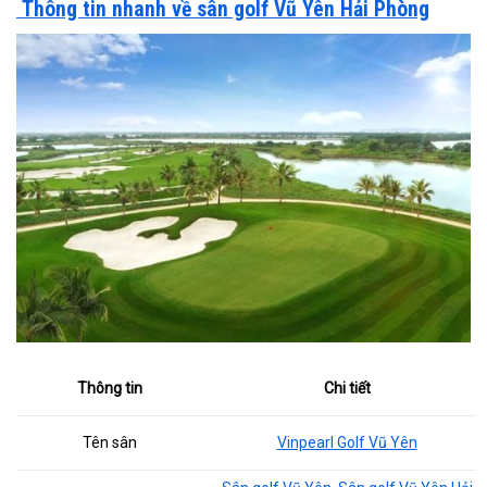
Thông tin nhanh về sân golf Vũ Yên Hải Phòng
Thông tin
Chi tiết
Tên sân
Vinpearl Golf Vũ Yên