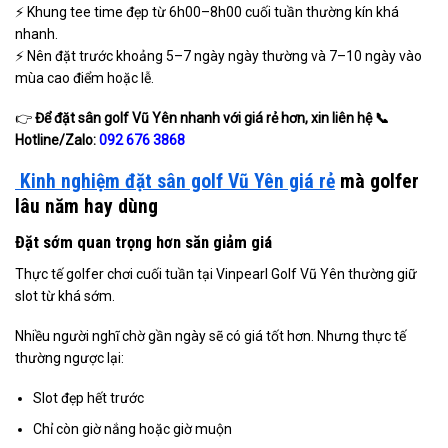
⚡ Khung tee time đẹp từ 6h00–8h00 cuối tuần thường kín khá
nhanh.
⚡ Nên đặt trước khoảng 5–7 ngày ngày thường và 7–10 ngày vào
mùa cao điểm hoặc lễ.
👉
Để đặt sân golf Vũ Yên nhanh với giá rẻ hơn, xin liên hệ
📞
Hotline/Zalo:
092 676 3868
Kinh nghiệm đặt sân golf Vũ Yên giá rẻ
mà golfer
lâu năm hay dùng
Đặt sớm quan trọng hơn săn giảm giá
Thực tế golfer chơi cuối tuần tại Vinpearl Golf Vũ Yên thường giữ
slot từ khá sớm.
Nhiều người nghĩ chờ gần ngày sẽ có giá tốt hơn. Nhưng thực tế
thường ngược lại:
Slot đẹp hết trước
Chỉ còn giờ nắng hoặc giờ muộn