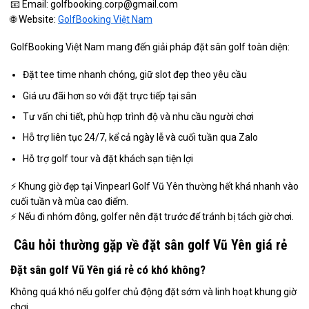
📧 Email: golfbooking.corp@gmail.com
🌐 Website:
GolfBooking Việt Nam
GolfBooking Việt Nam mang đến giải pháp đặt sân golf toàn diện:
Đặt tee time nhanh chóng, giữ slot đẹp theo yêu cầu
Giá ưu đãi hơn so với đặt trực tiếp tại sân
Tư vấn chi tiết, phù hợp trình độ và nhu cầu người chơi
Hỗ trợ liên tục 24/7, kể cả ngày lễ và cuối tuần qua Zalo
Hỗ trợ golf tour và đặt khách sạn tiện lợi
⚡ Khung giờ đẹp tại Vinpearl Golf Vũ Yên thường hết khá nhanh vào
cuối tuần và mùa cao điểm.
⚡ Nếu đi nhóm đông, golfer nên đặt trước để tránh bị tách giờ chơi.
Câu hỏi thường gặp về đặt sân golf Vũ Yên giá rẻ
Đặt sân golf Vũ Yên giá rẻ có khó không?
Không quá khó nếu golfer chủ động đặt sớm và linh hoạt khung giờ
chơi.