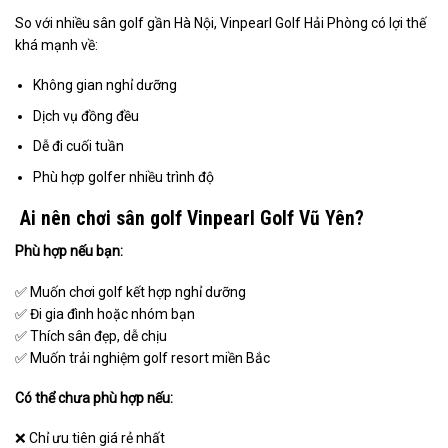
So với nhiều sân golf gần Hà Nội, Vinpearl Golf Hải Phòng có lợi thế
khá mạnh về:
Không gian nghỉ dưỡng
Dịch vụ đồng đều
Dễ đi cuối tuần
Phù hợp golfer nhiều trình độ
Ai nên chơi sân golf Vinpearl Golf Vũ Yên?
Phù hợp nếu bạn:
✅ Muốn chơi golf kết hợp nghỉ dưỡng
✅ Đi gia đình hoặc nhóm bạn
✅ Thích sân đẹp, dễ chịu
✅ Muốn trải nghiệm golf resort miền Bắc
Có thể chưa phù hợp nếu:
❌ Chỉ ưu tiên giá rẻ nhất