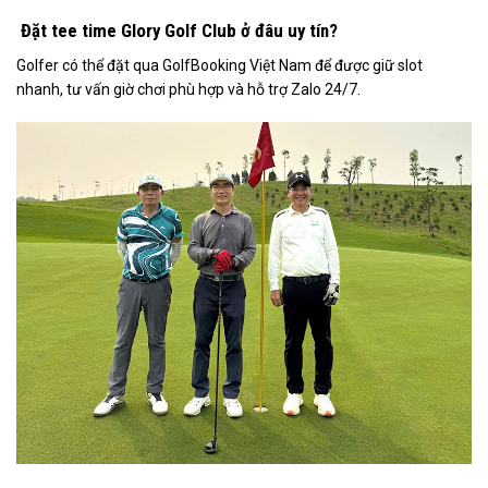
Đặt tee time Glory Golf Club ở đâu uy tín?
Golfer có thể đặt qua GolfBooking Việt Nam để được giữ slot
nhanh, tư vấn giờ chơi phù hợp và hỗ trợ Zalo 24/7.