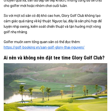
chuyển quá xa, sân đủ đẹp để tiếp khách, nhưng cũng đủ dễ chịu
cho golfer mới hoặc nhóm chơi cuối tuần.
So với một số sân có độ khó cao hơn, Glory Golf Club không tạo
cảm giác quá nặng về kỹ thuật. Ngược lại, đây là sân phù hợp để
luyện nhịp swing, kiểm soát chiến thuật và tận hưởng một vòng
golf nhẹ nhàng.
Golfer muốn xem tổng quan sân có thể đọc thêm:
https://golf-booking.vn/san-golf-glory-thai-nguyen/
Ai nên và không nên đặt tee time Glory Golf Club?