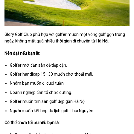
Glory Golf Club phù hợp với golfer muốn một vòng golf gọn trong
ngày, không mất quá nhiều thời gian di chuyển từ Hà Nội.
Nên đặt nếu bạn là:
Golfer mới cần sân dễ tiếp cận.
Golfer handicap 15–30 muốn chơi thoải mái.
Nhóm bạn muốn đi cuối tuần.
Doanh nghiệp cần tổ chức outing.
Golfer muốn tìm sân golf đẹp gần Hà Nội.
Người muốn kết hợp du lịch golf Thái Nguyên.
Có thể chưa tối ưu nếu bạn là: