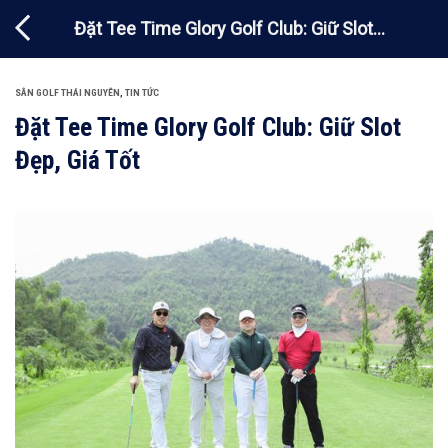
Chuyển
Đặt Tee Time Glory Golf Club: Giữ Slot
đến
nội
Đẹp, Giá Tốt
dung
SÂN GOLF THÁI NGUYÊN
,
TIN TỨC
Đặt Tee Time Glory Golf Club: Giữ Slot
Đẹp, Giá Tốt