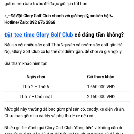
golfer nên báo trước để được giữ lịch tốt hơn.
👉
Để đặt
Glory Golf Club nhanh với giá hợp lý, xin liên hệ
📞
Hotline/Zalo: 092 676 3868
Đặt tee time Glory Golf Club
có đáng tiền không?
Nếu so với nhiều sân golf Thái Nguyên và nhóm sân golf gần Hà
Nội, Glory Golf Club có lợi thế ở 3 điểm: gần, dễ chơi và giá hợp lý.
Giá tham khảo hiện tại:
Ngày chơi
Giá tham khảo
Thứ 2 – Thứ 6
1.650.000 VNĐ
Thứ 7 – Chủ nhật
2.150.000 VNĐ
Mức giá này thường đã bao gồm phí sân cỏ, caddy, xe điện và ăn.
Chưa bao gồm tip caddy và phụ thu lẻ xe nếu có.
Nhiều golfer đánh giá Glory Golf Club “đáng tiền” vì không cần di