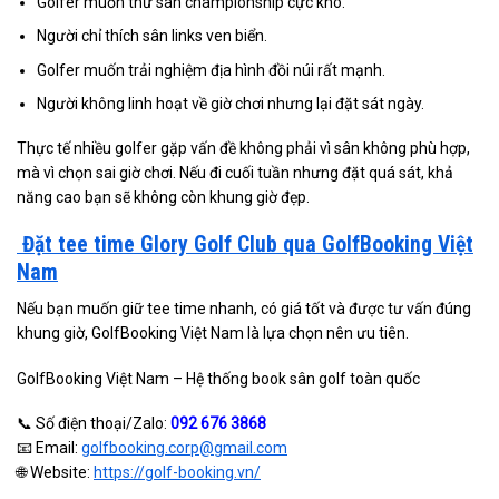
Golfer muốn thử sân championship cực khó.
Người chỉ thích sân links ven biển.
Golfer muốn trải nghiệm địa hình đồi núi rất mạnh.
Người không linh hoạt về giờ chơi nhưng lại đặt sát ngày.
Thực tế nhiều golfer gặp vấn đề không phải vì sân không phù hợp,
mà vì chọn sai giờ chơi. Nếu đi cuối tuần nhưng đặt quá sát, khả
năng cao bạn sẽ không còn khung giờ đẹp.
Đặt tee time Glory Golf Club qua GolfBooking Việt
Nam
Nếu bạn muốn giữ tee time nhanh, có giá tốt và được tư vấn đúng
khung giờ, GolfBooking Việt Nam là lựa chọn nên ưu tiên.
GolfBooking Việt Nam – Hệ thống book sân golf toàn quốc
📞 Số điện thoại/Zalo:
092 676 3868
📧 Email:
golfbooking.corp@gmail.com
🌐 Website:
https://golf-booking.vn/