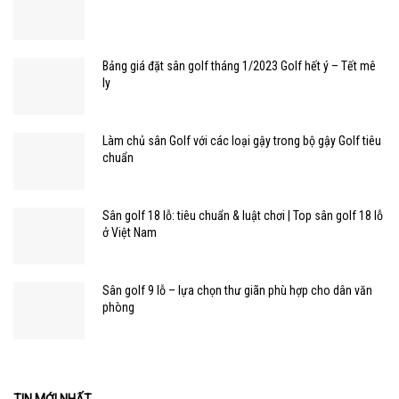
Bảng giá đặt sân golf tháng 1/2023 Golf hết ý – Tết mê
ly
Làm chủ sân Golf với các loại gậy trong bộ gậy Golf tiêu
chuẩn
Sân golf 18 lỗ: tiêu chuẩn & luật chơi | Top sân golf 18 lỗ
ở Việt Nam
Sân golf 9 lỗ – lựa chọn thư giãn phù hợp cho dân văn
phòng
TIN MỚI NHẤT