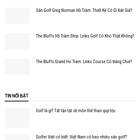
Sân Golf Greg Norman Hồ Tràm: Thiết Kế Có Gì Đắt Giá?
The Bluffs Hồ Tràm Strip: Links Golf Có Khó Thật Không?
The Bluffs Grand Ho Tram: Links Course Có Đáng Chơi?
TIN NỔI BẬT
Golf là gì? Tất tần tật về môn thể thao quý tộc
Golfer Việt có biết: Việt Nam có bao nhiêu sân golf?