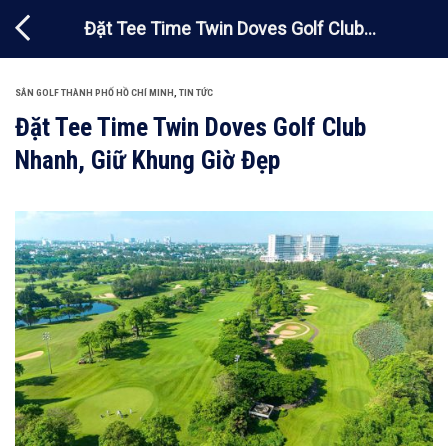
Chuyển
Đặt Tee Time Twin Doves Golf Club
đến
nội
Nhanh, Giữ Khung Giờ Đẹp
dung
SÂN GOLF THÀNH PHỐ HỒ CHÍ MINH
,
TIN TỨC
Đặt Tee Time Twin Doves Golf Club
Nhanh, Giữ Khung Giờ Đẹp