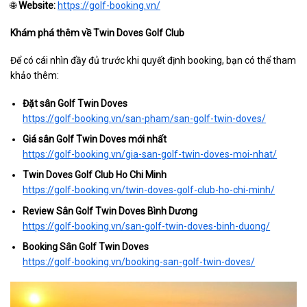
🌐
Website:
https://golf-booking.vn/
Khám phá thêm về Twin Doves Golf Club
Để có cái nhìn đầy đủ trước khi quyết định booking, bạn có thể tham
khảo thêm:
Đặt sân Golf Twin Doves
https://golf-booking.vn/san-pham/san-golf-twin-doves/
Giá sân Golf Twin Doves mới nhất
https://golf-booking.vn/gia-san-golf-twin-doves-moi-nhat/
Twin Doves Golf Club Ho Chi Minh
https://golf-booking.vn/twin-doves-golf-club-ho-chi-minh/
Review Sân Golf Twin Doves Bình Dương
https://golf-booking.vn/san-golf-twin-doves-binh-duong/
Booking Sân Golf Twin Doves
https://golf-booking.vn/booking-san-golf-twin-doves/