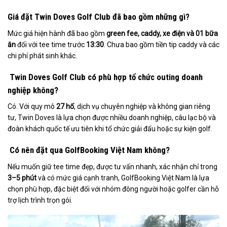
Giá đặt Twin Doves Golf Club đã bao gồm những gì?
Mức giá hiện hành đã bao gồm
green fee, caddy, xe điện và 01 bữa
ăn
đối với tee time trước
13:30
. Chưa bao gồm tiền tip caddy và các
chi phí phát sinh khác.
Twin Doves Golf Club có phù hợp tổ chức outing doanh
nghiệp không?
Có. Với quy mô
27 hố
, dịch vụ chuyên nghiệp và không gian riêng
tư, Twin Doves là lựa chọn được nhiều doanh nghiệp, câu lạc bộ và
đoàn khách quốc tế ưu tiên khi tổ chức giải đấu hoặc sự kiện golf.
Có nên đặt qua GolfBooking Việt Nam không?
Nếu muốn giữ tee time đẹp, được tư vấn nhanh, xác nhận chỉ trong
3–5 phút
và có mức giá cạnh tranh, GolfBooking Việt Nam là lựa
chọn phù hợp, đặc biệt đối với nhóm đông người hoặc golfer cần hỗ
trợ lịch trình trọn gói.