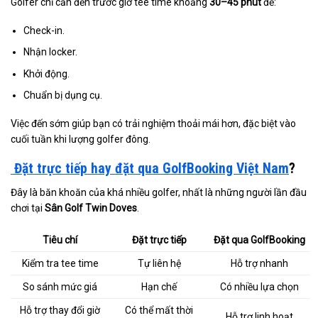
Golfer chỉ cần đến trước giờ tee time khoảng
30–45 phút
để:
Check-in.
Nhận locker.
Khởi động.
Chuẩn bị dụng cụ.
Việc đến sớm giúp bạn có trải nghiệm thoải mái hơn, đặc biệt vào
cuối tuần khi lượng golfer đông.
Đặt trực tiếp hay đặt qua GolfBooking Việt Nam
?
Đây là băn khoăn của khá nhiều golfer, nhất là những người lần đầu
chơi tại
Sân Golf Twin Doves
.
Tiêu chí
Đặt trực tiếp
Đặt qua GolfBooking
Kiểm tra tee time
Tự liên hệ
Hỗ trợ nhanh
So sánh mức giá
Hạn chế
Có nhiều lựa chọn
Hỗ trợ thay đổi giờ
Có thể mất thời
Hỗ trợ linh hoạt