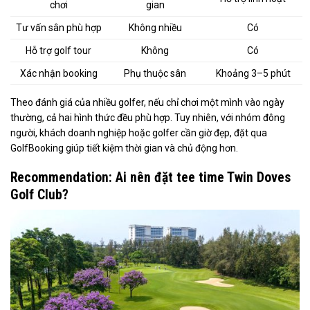
chơi
gian
Tư vấn sân phù hợp
Không nhiều
Có
Hỗ trợ golf tour
Không
Có
Xác nhận booking
Phụ thuộc sân
Khoảng 3–5 phút
Theo đánh giá của nhiều golfer, nếu chỉ chơi một mình vào ngày
thường, cả hai hình thức đều phù hợp. Tuy nhiên, với nhóm đông
người, khách doanh nghiệp hoặc golfer cần giờ đẹp, đặt qua
GolfBooking giúp tiết kiệm thời gian và chủ động hơn.
Recommendation: Ai nên đặt tee time Twin Doves
Golf Club?