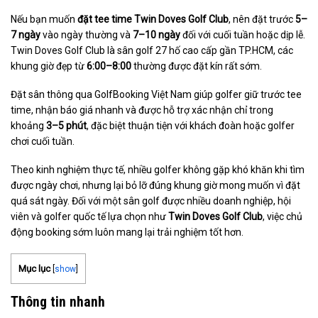
Nếu bạn muốn
đặt tee time Twin Doves Golf Club
, nên đặt trước
5–
7 ngày
vào ngày thường và
7–10 ngày
đối với cuối tuần hoặc dịp lễ.
Twin Doves Golf Club là sân golf 27 hố cao cấp gần TP.HCM, các
khung giờ đẹp từ
6:00–8:00
thường được đặt kín rất sớm.
Đặt sân thông qua GolfBooking Việt Nam giúp golfer giữ trước tee
time, nhận báo giá nhanh và được hỗ trợ xác nhận chỉ trong
khoảng
3–5 phút
, đặc biệt thuận tiện với khách đoàn hoặc golfer
chơi cuối tuần.
Theo kinh nghiệm thực tế, nhiều golfer không gặp khó khăn khi tìm
được ngày chơi, nhưng lại bỏ lỡ đúng khung giờ mong muốn vì đặt
quá sát ngày. Đối với một sân golf được nhiều doanh nghiệp, hội
viên và golfer quốc tế lựa chọn như
Twin Doves Golf Club
, việc chủ
động booking sớm luôn mang lại trải nghiệm tốt hơn.
Mục lục
[
show
]
Thông tin nhanh