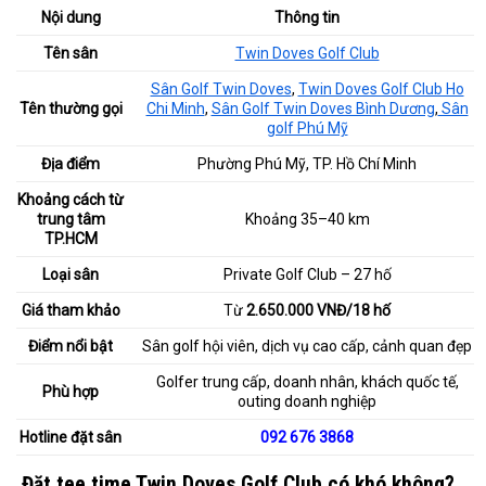
Nội dung
Thông tin
Tên sân
Twin Doves Golf Club
Sân Golf Twin Doves
,
Twin Doves Golf Club Ho
Tên thường gọi
Chi Minh
,
Sân Golf Twin Doves Bình Dương
,
Sân
golf Phú Mỹ
Địa điểm
Phường Phú Mỹ, TP. Hồ Chí Minh
Khoảng cách từ
trung tâm
Khoảng 35–40 km
TP.HCM
Loại sân
Private Golf Club – 27 hố
Giá tham khảo
Từ
2.650.000 VNĐ/18 hố
Điểm nổi bật
Sân golf hội viên, dịch vụ cao cấp, cảnh quan đẹp
Golfer trung cấp, doanh nhân, khách quốc tế,
Phù hợp
outing doanh nghiệp
Hotline đặt sân
092 676 3868
Đặt tee time Twin Doves Golf Club có khó không?