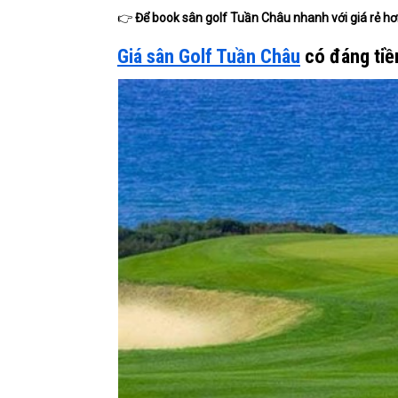
👉
Để book sân golf Tuần Châu nhanh với giá rẻ hơn
Giá sân Golf Tuần Châu
có đáng tiề