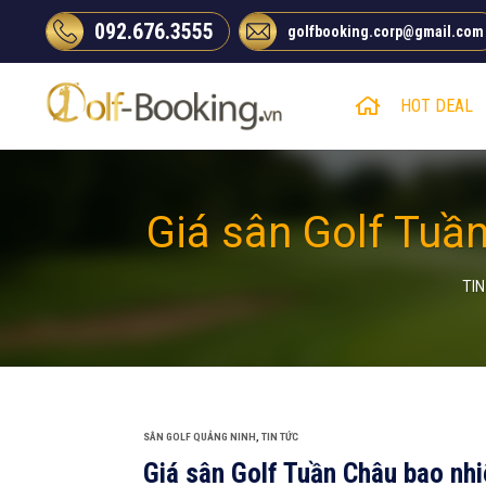
Chuyển
092.676.3555
golfbooking.corp@gmail.com
đến
nội
dung
HOT DEAL
Giá sân Golf Tuầ
TI
SÂN GOLF QUẢNG NINH
,
TIN TỨC
Giá sân Golf Tuần Châu bao nh