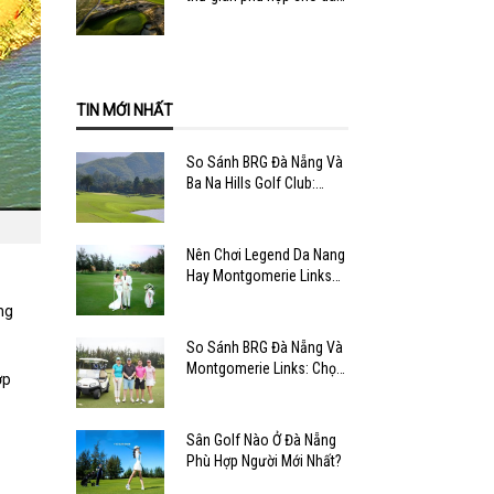
văn phòng
TIN MỚI NHẤT
So Sánh BRG Đà Nẵng Và
Ba Na Hills Golf Club:
Chọn Sân Nào?
Nên Chơi Legend Da Nang
Hay Montgomerie Links
Golf Club?
ng
So Sánh BRG Đà Nẵng Và
Montgomerie Links: Chọn
ợp
Sân Nào?
Sân Golf Nào Ở Đà Nẵng
Phù Hợp Người Mới Nhất?