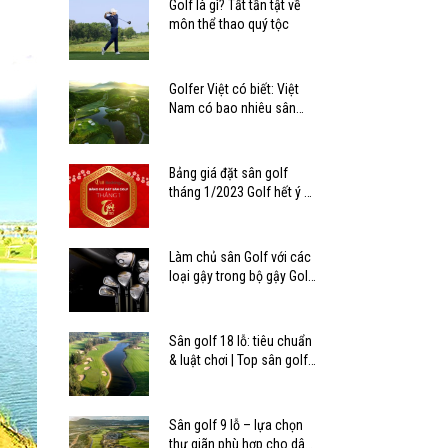
Golf là gì? Tất tần tật về
môn thể thao quý tộc
Golfer Việt có biết: Việt
Nam có bao nhiêu sân
golf?
Bảng giá đặt sân golf
tháng 1/2023 Golf hết ý –
Tết mê ly
Làm chủ sân Golf với các
loại gậy trong bộ gậy Golf
tiêu chuẩn
Sân golf 18 lỗ: tiêu chuẩn
& luật chơi | Top sân golf
18 lỗ ở Việt Nam
Sân golf 9 lỗ – lựa chọn
thư giãn phù hợp cho dân