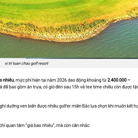
vị trí tuan chau golf resort
o nhiêu
, mức phí hiện tại năm 2026 dao động khoảng từ
2.400.000 –
iá đã bao gồm ăn trưa, có giờ đèn sau 15h và tee time chiều còn được tặ
nghỉ dưỡng ven biển được nhiều golfer miền Bắc lựa chọn khi muốn kết h
 chỉ quan tâm “giá bao nhiêu”, mà còn cân nhắc: