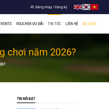
Đăng nhập / Đăng ký
EVENTS
VOUCHER ƯU ĐÃI
TIN TỨC
LIÊN HỆ
DU LỊCH
ng chơi năm 2026?
26?
TIN NỔI BẬT