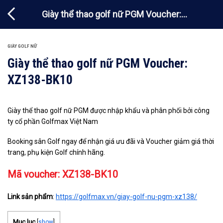
Chuyển
Giày thể thao golf nữ PGM Voucher:
đến
nội
XZ138-BK10
dung
GIÀY GOLF NỮ
Giày thể thao golf nữ PGM Voucher:
XZ138-BK10
Giày thể thao golf nữ PGM được nhập khẩu và phân phối bởi công
ty cổ phần Golfmax Việt Nam
Booking sân Golf ngay để nhận giá ưu đãi và Voucher giảm giá thời
trang, phụ kiện Golf chính hãng.
Mã voucher: XZ138-BK10
Link sản phẩm
:
https://golfmax.vn/giay-golf-nu-pgm-xz138/
Mục lục
[
show
]