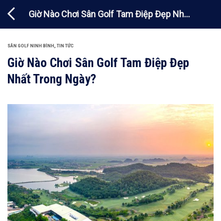
Chuyển
Giờ Nào Chơi Sân Golf Tam Điệp Đẹp Nhất
đến
nội
Trong Ngày?
dung
SÂN GOLF NINH BÌNH
,
TIN TỨC
Giờ Nào Chơi Sân Golf Tam Điệp Đẹp
Nhất Trong Ngày?