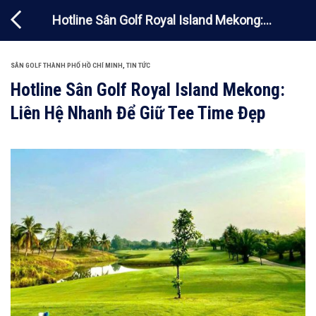
Chuyển
Hotline Sân Golf Royal Island Mekong:
đến
nội
Liên Hệ Nhanh Để Giữ Tee Time Đẹp
dung
SÂN GOLF THÀNH PHỐ HỒ CHÍ MINH
,
TIN TỨC
Hotline Sân Golf Royal Island Mekong:
Liên Hệ Nhanh Để Giữ Tee Time Đẹp