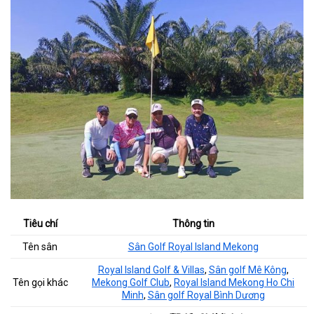
Tiêu chí
Thông tin
Tên sân
Sân Golf Royal Island Mekong
Royal Island Golf & Villas
,
Sân golf Mê Kông
,
Tên gọi khác
Mekong Golf Club
,
Royal Island Mekong Ho Chi
Minh
,
Sân golf Royal Bình Dương