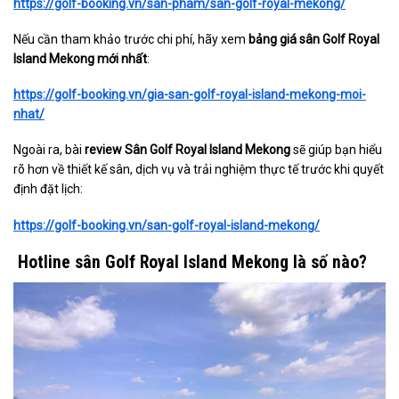
https://golf-booking.vn/san-pham/san-golf-royal-mekong/
Nếu cần tham khảo trước chi phí, hãy xem
bảng giá sân Golf Royal
Island Mekong mới nhất
:
https://golf-booking.vn/gia-san-golf-royal-island-mekong-moi-
nhat/
Ngoài ra, bài
review Sân Golf Royal Island Mekong
sẽ giúp bạn hiểu
rõ hơn về thiết kế sân, dịch vụ và trải nghiệm thực tế trước khi quyết
định đặt lịch:
https://golf-booking.vn/san-golf-royal-island-mekong/
Hotline sân Golf Royal Island Mekong là số nào?