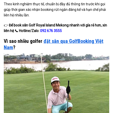
Theo kinh nghiệm thực tế, chuẩn bị đầy đủ thông tin trước khi gọi
giúp thời gian xác nhận booking rút ngắn đáng kể và hạn chế phải
liên hệ nhiều lần.
👉
Để book sân Golf Royal Island Mekong nhanh với gía rẻ hơn, xin
liên hệ
📞
Hotline/Zalo:
092 676 3555
Vì sao nhiều golfer
đặt sân qua GolfBooking Việt
Nam
?