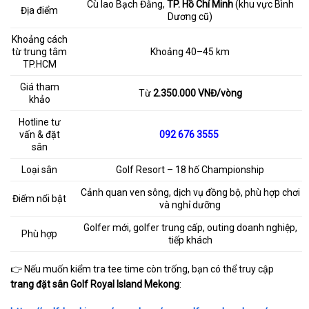
Cù lao Bạch Đằng,
TP. Hồ Chí Minh
(khu vực Bình
Địa điểm
Dương cũ)
Khoảng cách
từ trung tâm
Khoảng 40–45 km
TP.HCM
Giá tham
Từ
2.350.000 VNĐ/vòng
khảo
Hotline tư
vấn & đặt
092 676 3555
sân
Loại sân
Golf Resort – 18 hố Championship
Cảnh quan ven sông, dịch vụ đồng bộ, phù hợp chơi
Điểm nổi bật
và nghỉ dưỡng
Golfer mới, golfer trung cấp, outing doanh nghiệp,
Phù hợp
tiếp khách
👉 Nếu muốn kiểm tra tee time còn trống, bạn có thể truy cập
trang đặt sân Golf Royal Island Mekong
: