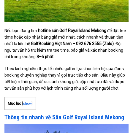
Nếu bạn đang tìm
hotline sân Golf Royal Island Mekong
để đặt tee
time hoặc cập nhật bảng giá mới nhất, cách nhanh và thuận tiện
nhất là liên hệ
GolfBooking Việt Nam – 092 676 3555 (Zalo)
. Đội
ngũ tư vấn hỗ trợ kiểm tra tee time, báo giá và xác nhận booking
chỉ trong khoảng
3–5 phút
.
Theo kinh nghiệm thực tế, nhiều golfer lựa chọn liên hệ qua đơn vị
booking chuyên nghiệp thay vì gọi trực tiếp cho sân. Điều này giúp
tiết kiệm thời gian, dễ so sánh khung giờ, cập nhật ưu đãi và được
tư vấn sân phù hợp với lịch trình cũng như số lượng người chơi.
Mục lục
[
show
]
Thông tin nhanh về Sân Golf Royal Island Mekong