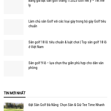
Bảng giá đặt sân golf tháng 1/2023 Golf hết ý – Tết mê
ly
Làm chủ sân Golf với các loại gậy trong bộ gậy Golf tiêu
chuẩn
Sân golf 18 lỗ: tiêu chuẩn & luật chơi | Top sân golf 18 lỗ
ở Việt Nam
Sân golf 9 lỗ – lựa chọn thư giãn phù hợp cho dân văn
phòng
TIN MỚI NHẤT
Đặt Sân Golf Đà Nẵng: Chọn Sân & Giữ Tee Time Nhanh