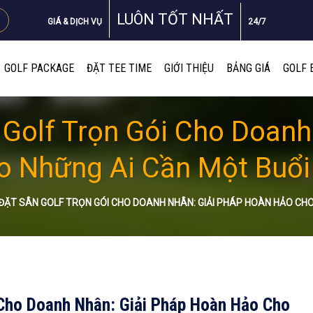
LUÔN TỐT NHẤT
GIÁ & DỊCH VỤ
24/7
GOLF PACKAGE
ĐẶT TEE TIME
GIỚI THIỆU
BẢNG GIÁ
GOLF 
 Golf Trọn Gói Cho Doanh
 Những Ai Cần Một Buổi
 ĐẶT SÂN GOLF TRỌN GÓI CHO DOANH NHÂN: GIẢI PHÁP HOÀN HẢO CH
 Cho Doanh Nhân: Giải Pháp Hoàn Hảo Cho