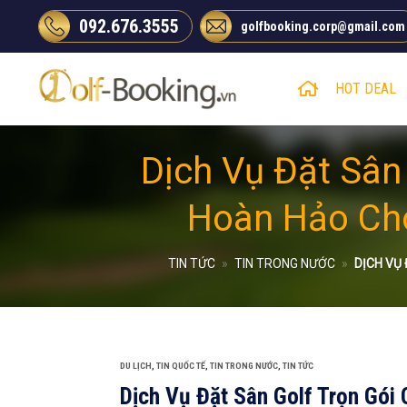
Chuyển
092.676.3555
golfbooking.corp@gmail.com
đến
nội
dung
HOT DEAL
Dịch Vụ Đặt Sân
Hoàn Hảo Cho
TIN TỨC
»
TIN TRONG NƯỚC
»
DỊCH VỤ
DU LỊCH
,
TIN QUỐC TẾ
,
TIN TRONG NƯỚC
,
TIN TỨC
Dịch Vụ Đặt Sân Golf Trọn Gói