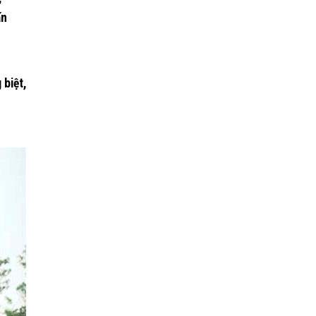
ấn
 biệt,