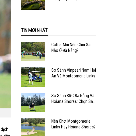
văn phòng
TIN MỚI NHẤT
Golfer Mới Nên Chơi Sân
Nào Ở Đà Nẵng?
So Sánh Vinpearl Nam Hội
An Và Montgomerie Links
So Sánh BRG Đà Nẵng Và
Hoiana Shores: Chọn Sân
Nào?
Nên Chơi Montgomerie
Links Hay Hoiana Shores?
 dịch