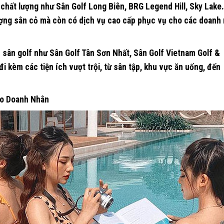
f chất lượng như
Sân Golf Long Biên
,
BRG Legend Hill
,
Sky Lake
ượng sân cỏ mà còn có dịch vụ cao cấp phục vụ cho các doanh
c sân golf như
Sân Golf Tân Sơn Nhất
,
Sân Golf Vietnam Golf &
 đi kèm các tiện ích vượt trội, từ sân tập, khu vực ăn uống, đến
ho Doanh Nhân