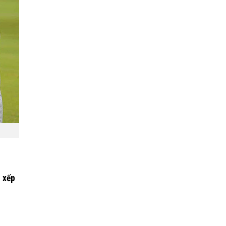
p xếp
,