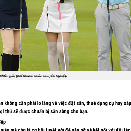
 chức giải golf doanh nhân chuyên nghiệp
ạn không cần phải lo lắng về việc đặt sân, thuê dụng cụ hay sắ
mọi thứ sẽ được chuẩn bị sẵn sàng cho bạn.
Cấp
giãn mà còn là cơ hội tuyệt vời để gặp gỡ và kết nối với đối tác