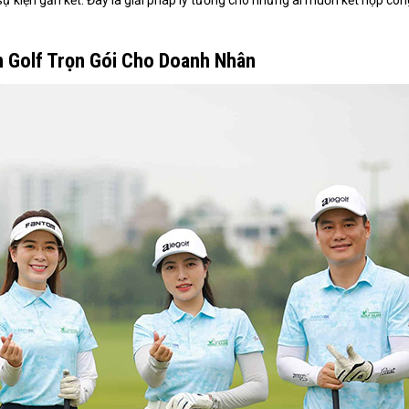
sự kiện gắn kết. Đây là giải pháp lý tưởng cho những ai muốn kết hợp côn
ân Golf Trọn Gói Cho Doanh Nhân