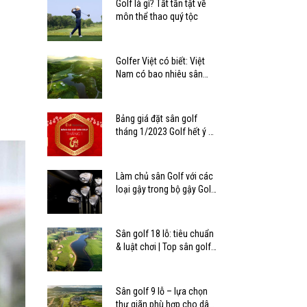
Golf là gì? Tất tần tật về
môn thể thao quý tộc
Golfer Việt có biết: Việt
Nam có bao nhiêu sân
golf?
Bảng giá đặt sân golf
tháng 1/2023 Golf hết ý –
Tết mê ly
Làm chủ sân Golf với các
loại gậy trong bộ gậy Golf
tiêu chuẩn
Sân golf 18 lỗ: tiêu chuẩn
& luật chơi | Top sân golf
18 lỗ ở Việt Nam
Sân golf 9 lỗ – lựa chọn
thư giãn phù hợp cho dân