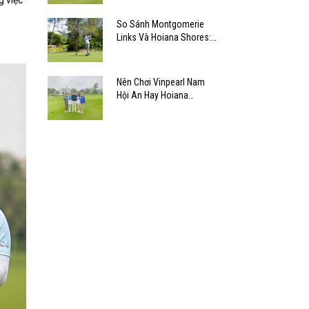
g việc
So Sánh Montgomerie
Links Và Hoiana Shores:
Chọn Sân Nào?
Nên Chơi Vinpearl Nam
Hội An Hay Hoiana
Shores?