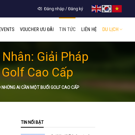
Đăng nhập / Đăng ký
EVENTS
VOUCHER ƯU ĐÃI
TIN TỨC
LIÊN HỆ
DU LỊCH
 Nhân: Giải Pháp
 Golf Cao Cấp
O NHỮNG AI CẦN MỘT BUỔI GOLF CAO CẤP
TIN NỔI BẬT