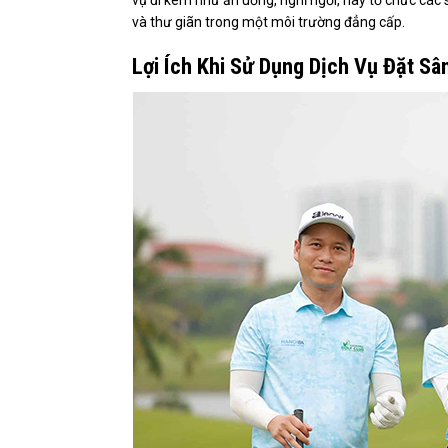
vụ đi kèm như ăn uống, nghỉ ngơi, hay tổ chức các 
và thư giãn trong một môi trường đẳng cấp.
Lợi Ích Khi Sử Dụng Dịch Vụ Đặt S