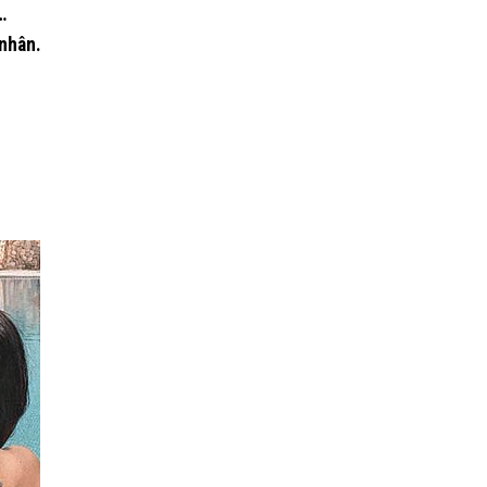
…
 nhân.