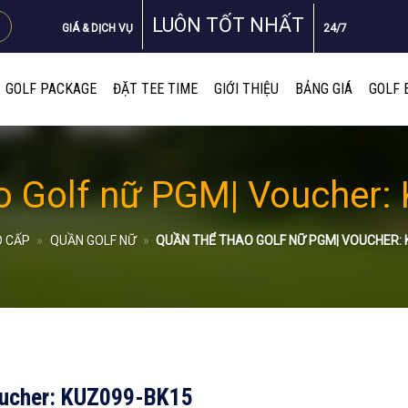
LUÔN TỐT NHẤT
GIÁ & DỊCH VỤ
24/7
GOLF PACKAGE
ĐẶT TEE TIME
GIỚI THIỆU
BẢNG GIÁ
GOLF 
o Golf nữ PGM| Voucher
O CẤP
»
QUẦN GOLF NỮ
»
QUẦN THỂ THAO GOLF NỮ PGM| VOUCHER: 
oucher: KUZ099-BK15