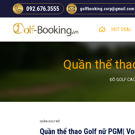
Chuyển
092.676.3555
golfbooking.corp@gmail.com
đến
nội
dung
HOT DEAL
Quần thể tha
ĐỒ GOLF CA
QUẦN GOLF NỮ
Quần thể thao Golf nữ PGM| V