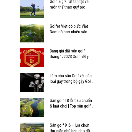
Golf là gì? Tất tần tật về
môn thể thao quý tộc
Golfer Việt có biết: Việt
Nam có bao nhiêu sân
golf?
Bảng giá đặt sân golf
tháng 1/2023 Golf hết ý –
Tết mê ly
Làm chủ sân Golf với các
loại gậy trong bộ gậy Golf
tiêu chuẩn
Sân golf 18 lỗ: tiêu chuẩn
& luật chơi | Top sân golf
18 lỗ ở Việt Nam
Sân golf 9 lỗ – lựa chọn
thư giãn phù hợp cho dân