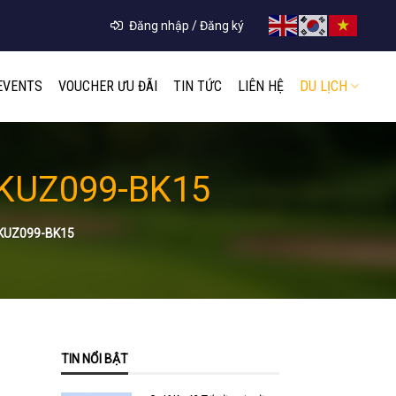
Đăng nhập / Đăng ký
EVENTS
VOUCHER ƯU ĐÃI
TIN TỨC
LIÊN HỆ
DU LỊCH
: KUZ099-BK15
KUZ099-BK15
TIN NỔI BẬT