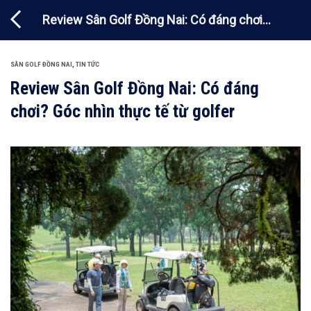
Chuyển
Review Sân Golf Đồng Nai: Có đáng chơi?
đến
nội
Góc nhìn thực tế từ golfer
dung
SÂN GOLF ĐỒNG NAI
,
TIN TỨC
Review Sân Golf Đồng Nai: Có đáng
chơi? Góc nhìn thực tế từ golfer