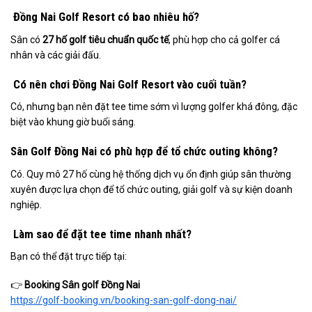
Đồng Nai Golf Resort có bao nhiêu hố?
Sân có
27 hố golf tiêu chuẩn quốc tế
, phù hợp cho cả golfer cá
nhân và các giải đấu.
Có nên chơi Đồng Nai Golf Resort vào cuối tuần?
Có, nhưng bạn nên đặt tee time sớm vì lượng golfer khá đông, đặc
biệt vào khung giờ buổi sáng.
Sân Golf Đồng Nai có phù hợp để tổ chức outing không?
Có. Quy mô 27 hố cùng hệ thống dịch vụ ổn định giúp sân thường
xuyên được lựa chọn để tổ chức outing, giải golf và sự kiện doanh
nghiệp.
Làm sao để đặt tee time nhanh nhất?
Bạn có thể đặt trực tiếp tại:
👉
Booking Sân golf Đồng Nai
https://golf-booking.vn/booking-san-golf-dong-nai/