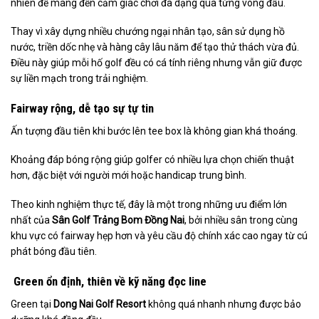
nhiên để mang đến cảm giác chơi đa dạng qua từng vòng đấu.
Thay vì xây dựng nhiều chướng ngại nhân tạo, sân sử dụng hồ
nước, triền dốc nhẹ và hàng cây lâu năm để tạo thử thách vừa đủ.
Điều này giúp mỗi hố golf đều có cá tính riêng nhưng vẫn giữ được
sự liền mạch trong trải nghiệm.
Fairway rộng, dễ tạo sự tự tin
Ấn tượng đầu tiên khi bước lên tee box là không gian khá thoáng.
Khoảng đáp bóng rộng giúp golfer có nhiều lựa chọn chiến thuật
hơn, đặc biệt với người mới hoặc handicap trung bình.
Theo kinh nghiệm thực tế, đây là một trong những ưu điểm lớn
nhất của
Sân Golf Trảng Bom Đồng Nai
, bởi nhiều sân trong cùng
khu vực có fairway hẹp hơn và yêu cầu độ chính xác cao ngay từ cú
phát bóng đầu tiên.
Green ổn định, thiên về kỹ năng đọc line
Green tại
Dong Nai Golf Resort
không quá nhanh nhưng được bảo