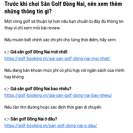
Trước khi chơi Sân Golf Đồng Nai, nên xem thêm
những thông tin gì?
Một vòng golf sẽ thuận lợi hơn nếu bạn chuẩn bị đầy đủ thông tin
thay vì chỉ xem mỗi bài review.
Nếu muốn biết chính xác chi phí cho từng thời điểm, hãy xem:
👉
Giá sân golf Đồng Nai mới nhất
https://golf-booking.vn/gia-san-golf-dong-nai-moi-nhat/
Nếu đang băn khoăn mức phí có phù hợp với ngân sách của mình
hay không:
👉
Giá sân golf Đồng Nai bao nhiêu?
https://golf-booking.vn/gia-san-golf-dong-nai-bao-nhieu/
Nếu cần tìm đường hoặc xác định thời gian di chuyển:
👉
Sân golf Đồng Nai ở đâu?
https://golf-booking.vn/san-golf-dong-nai-o-dau/