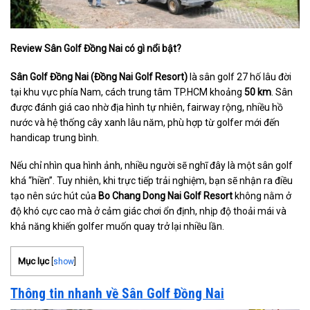
Review Sân Golf Đồng Nai có gì nổi bật?
Sân Golf Đồng Nai (Đồng Nai Golf Resort)
là sân golf 27 hố lâu đời
tại khu vực phía Nam, cách trung tâm TP.HCM khoảng
50 km
. Sân
được đánh giá cao nhờ địa hình tự nhiên, fairway rộng, nhiều hồ
nước và hệ thống cây xanh lâu năm, phù hợp từ golfer mới đến
handicap trung bình.
Nếu chỉ nhìn qua hình ảnh, nhiều người sẽ nghĩ đây là một sân golf
khá “hiền”. Tuy nhiên, khi trực tiếp trải nghiệm, bạn sẽ nhận ra điều
tạo nên sức hút của
Bo Chang Dong Nai Golf Resort
không nằm ở
độ khó cực cao mà ở cảm giác chơi ổn định, nhịp độ thoải mái và
khả năng khiến golfer muốn quay trở lại nhiều lần.
Mục lục
[
show
]
Thông tin nhanh về Sân Golf Đồng Nai