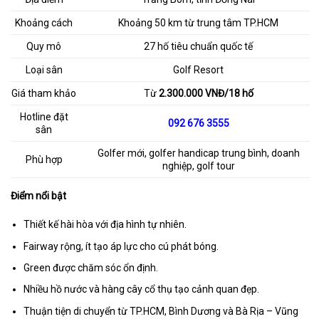
Khoảng cách
Khoảng 50 km từ trung tâm TP.HCM
Quy mô
27 hố tiêu chuẩn quốc tế
Loại sân
Golf Resort
Giá tham khảo
Từ
2.300.000 VNĐ/18 hố
Hotline đặt
092 676 3555
sân
Golfer mới, golfer handicap trung bình, doanh
Phù hợp
nghiệp, golf tour
Điểm nổi bật
Thiết kế hài hòa với địa hình tự nhiên.
Fairway rộng, ít tạo áp lực cho cú phát bóng.
Green được chăm sóc ổn định.
Nhiều hồ nước và hàng cây cổ thụ tạo cảnh quan đẹp.
Thuận tiện di chuyển từ TP.HCM, Bình Dương và Bà Rịa – Vũng