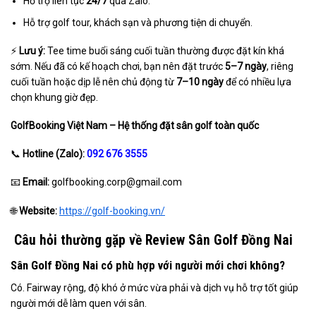
Hỗ trợ liên tục
24/7
qua Zalo.
Hỗ trợ golf tour, khách sạn và phương tiện di chuyển.
⚡
Lưu ý:
Tee time buổi sáng cuối tuần thường được đặt kín khá
sớm. Nếu đã có kế hoạch chơi, bạn nên đặt trước
5–7 ngày
, riêng
cuối tuần hoặc dịp lễ nên chủ động từ
7–10 ngày
để có nhiều lựa
chọn khung giờ đẹp.
GolfBooking Việt Nam – Hệ thống đặt sân golf toàn quốc
📞
Hotline (Zalo):
092 676 3555
📧
Email:
golfbooking.corp@gmail.com
🌐
Website:
https://golf-booking.vn/
Câu hỏi thường gặp về Review Sân Golf Đồng Nai
Sân Golf Đồng Nai có phù hợp với người mới chơi không?
Có. Fairway rộng, độ khó ở mức vừa phải và dịch vụ hỗ trợ tốt giúp
người mới dễ làm quen với sân.