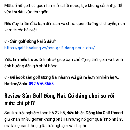
Một số hố golf có góc nhìn mở ra hồ nước, tạo khung cảnh đẹp để
vừa thi đấu vừa thư giãn.
Nếu đây là lần đầu bạn đến sân và chưa quen đường di chuyển, nên
xem trước bài viết:
👉
Sân golf Đồng Nai ở đâu?
https://golf-booking.vn/san-golf-dong-nai-o-dau/
Việc tìm hiểu trước lộ trình sẽ giúp bạn chủ động thời gian và tránh
ảnh hưởng đến giờ phát bóng.
👉
Để book sân golf Đồng Nai nhanh với gía rẻ hơn, xin liên hệ
📞
Hotline/Zalo:
092 676 3555
Review Sân Golf Đồng Nai: Có đáng chơi so với
mức chi phí?
Sau khi trải nghiệm toàn bộ 27 hố, điều khiến
Đồng Nai Golf Resort
giữ chân nhiều golfer không phải là những hố golf quá “khó nhằn”,
mà là sự cân bằng giữa trải nghiệm và chi phí.