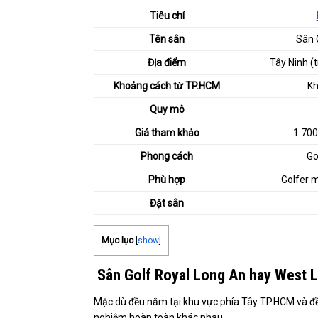
Tiêu chí
Tên sân
Sân 
Địa điểm
Tây Ninh (
Khoảng cách từ TP.HCM
K
Quy mô
Giá tham khảo
1.700
Phong cách
Go
Phù hợp
Golfer m
Đặt sân
Mục lục
[
show
]
Sân Golf Royal Long An hay West 
Mặc dù đều nằm tại khu vực phía Tây TP.HCM và đều
nghiệm hoàn toàn khác nhau.