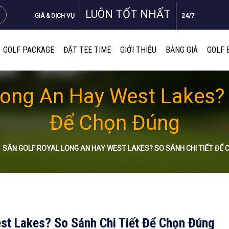
LUÔN TỐT NHẤT
GIÁ & DỊCH VỤ
24/7
GOLF PACKAGE
ĐẶT TEE TIME
GIỚI THIỆU
BẢNG GIÁ
GOLF 
Long An Hay West Lakes? 
Để Chọn Đúng
SÂN GOLF ROYAL LONG AN HAY WEST LAKES? SO SÁNH CHI TIẾT ĐỂ
st Lakes? So Sánh Chi Tiết Để Chọn Đúng