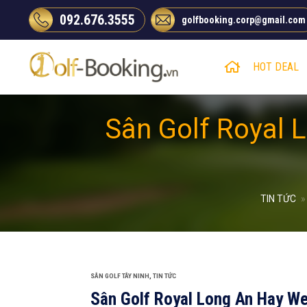
Chuyển
092.676.3555
golfbooking.corp@gmail.com
đến
nội
dung
HOT DEAL
Sân Golf Royal 
TIN TỨC
»
SÂN GOLF TÂY NINH
,
TIN TỨC
Sân Golf Royal Long An Hay We