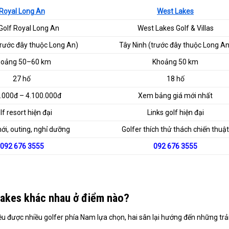
Royal Long An
West Lakes
Golf Royal Long An
West Lakes Golf & Villas
trước đây thuộc Long An)
Tây Ninh (trước đây thuộc Long An
hoảng 50–60 km
Khoảng 50 km
27 hố
18 hố
.000đ – 4.100.000đ
Xem bảng giá mới nhất
lf resort hiện đại
Links golf hiện đại
ới, outing, nghỉ dưỡng
Golfer thích thử thách chiến thuật
092 676 3555
092 676 3555
Lakes khác nhau ở điểm nào?
 được nhiều golfer phía Nam lựa chọn, hai sân lại hướng đến những trả