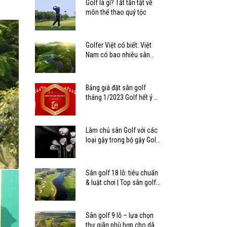
Golf là gì? Tất tần tật về
môn thể thao quý tộc
Golfer Việt có biết: Việt
Nam có bao nhiêu sân
golf?
Bảng giá đặt sân golf
tháng 1/2023 Golf hết ý –
Tết mê ly
Làm chủ sân Golf với các
loại gậy trong bộ gậy Golf
tiêu chuẩn
Sân golf 18 lỗ: tiêu chuẩn
& luật chơi | Top sân golf
18 lỗ ở Việt Nam
Sân golf 9 lỗ – lựa chọn
thư giãn phù hợp cho dân