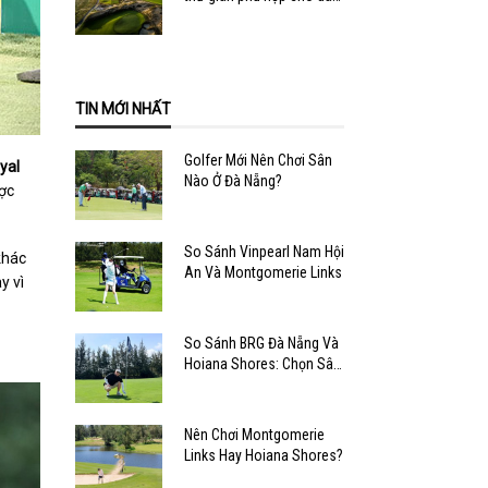
văn phòng
TIN MỚI NHẤT
Golfer Mới Nên Chơi Sân
yal
Nào Ở Đà Nẵng?
ợc
So Sánh Vinpearl Nam Hội
khác
An Và Montgomerie Links
y vì
So Sánh BRG Đà Nẵng Và
Hoiana Shores: Chọn Sân
Nào?
Nên Chơi Montgomerie
Links Hay Hoiana Shores?