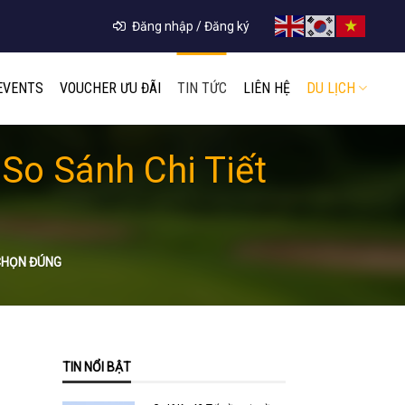
Đăng nhập / Đăng ký
EVENTS
VOUCHER ƯU ĐÃI
TIN TỨC
LIÊN HỆ
DU LỊCH
So Sánh Chi Tiết
 CHỌN ĐÚNG
TIN NỔI BẬT