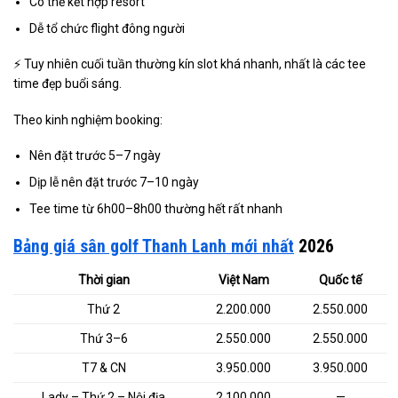
Có thể kết hợp resort
Dễ tổ chức flight đông người
⚡ Tuy nhiên cuối tuần thường kín slot khá nhanh, nhất là các tee
time đẹp buổi sáng.
Theo kinh nghiệm booking:
Nên đặt trước 5–7 ngày
Dịp lễ nên đặt trước 7–10 ngày
Tee time từ 6h00–8h00 thường hết rất nhanh
Bảng giá sân golf Thanh Lanh mới nhất
2026
Thời gian
Việt Nam
Quốc tế
Thứ 2
2.200.000
2.550.000
Thứ 3–6
2.550.000
2.550.000
T7 & CN
3.950.000
3.950.000
Lady – Thứ 2 – Nội địa
2.100.000
—