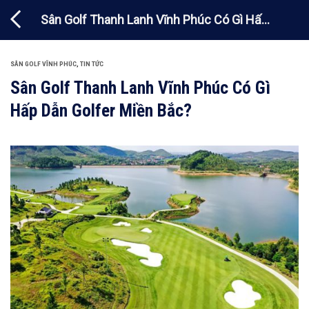
Chuyển
Sân Golf Thanh Lanh Vĩnh Phúc Có Gì Hấp
đến
nội
Dẫn Golfer Miền Bắc?
dung
SÂN GOLF VĨNH PHÚC
,
TIN TỨC
Sân Golf Thanh Lanh Vĩnh Phúc Có Gì
Hấp Dẫn Golfer Miền Bắc?