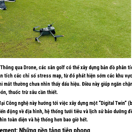
Thông qua Drone, các sân golf có thể xây dựng bản đồ phân tí
ân tích các chỉ số stress map, từ đó phát hiện sớm các khu vự
i mắt thường chưa nhìn thấy dấu hiệu. Điều này giúp ngăn chặ
bón, thuốc trừ sâu cần thiết.
đại
Công nghệ này hướng tới việc xây dựng một “Digital Twin” (
iến động về địa hình, hệ thống tưới tiêu và lịch sử bảo dưỡng đ
hìn toàn diện và hệ thống hơn bao giờ hết.
ement: Những nền tảng tiên phong