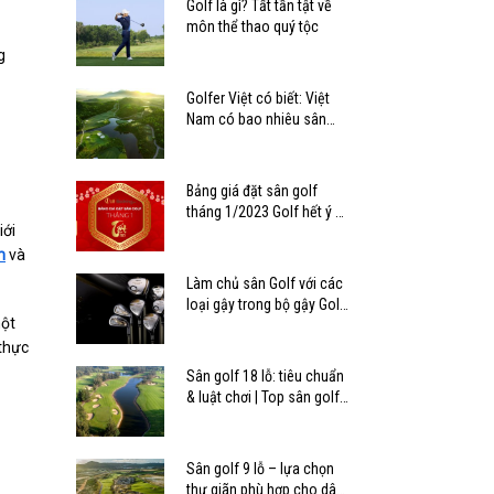
Golf là gì? Tất tần tật về
môn thể thao quý tộc
g
Golfer Việt có biết: Việt
Nam có bao nhiêu sân
golf?
Bảng giá đặt sân golf
tháng 1/2023 Golf hết ý –
iới
Tết mê ly
m
và
Làm chủ sân Golf với các
loại gậy trong bộ gậy Golf
một
tiêu chuẩn
 thực
Sân golf 18 lỗ: tiêu chuẩn
& luật chơi | Top sân golf
18 lỗ ở Việt Nam
Sân golf 9 lỗ – lựa chọn
thư giãn phù hợp cho dân