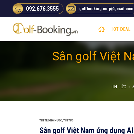
Chuyển
092.676.3555
golfbooking.corp@gmail.com
đến
nội
dung
HOT DEAL
Sân golf Việt 
TIN TỨC
»
TIN TRONG NƯỚC
,
TIN TỨC
Sân golf Việt Nam ứng dụng A