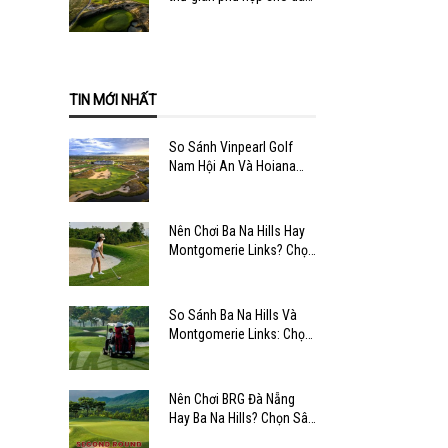
văn phòng
TIN MỚI NHẤT
So Sánh Vinpearl Golf
Nam Hội An Và Hoiana
Shores
Nên Chơi Ba Na Hills Hay
Montgomerie Links? Chọn
Sân Nào?
So Sánh Ba Na Hills Và
Montgomerie Links: Chọn
Sân Nào?
Nên Chơi BRG Đà Nẵng
Hay Ba Na Hills? Chọn Sân
Nào?