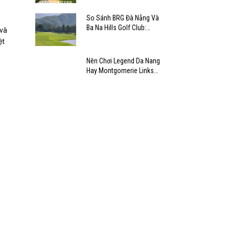
So Sánh BRG Đà Nẵng Và
Ba Na Hills Golf Club:
 và
Chọn Sân Nào?
ệt
Nên Chơi Legend Da Nang
Hay Montgomerie Links
Golf Club?