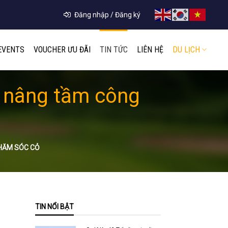
Đăng nhập / Đăng ký
EVENTS
VOUCHER ƯU ĐÃI
TIN TỨC
LIÊN HỆ
DU LỊCH
e nâng tầm công
CHĂM SÓC CỎ
TIN NỔI BẬT