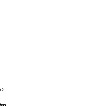
ỏ ổn
phân