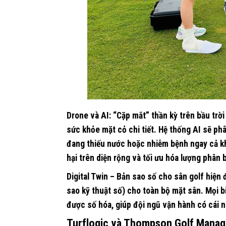
Drone và AI: “Cặp mắt” thần kỳ trên bầu trời
sức khỏe mặt cỏ chi tiết. Hệ thống AI sẽ ph
đang thiếu nước hoặc nhiễm bệnh ngay cả kh
hại trên diện rộng và tối ưu hóa lượng phân 
Digital Twin – Bản sao số cho sân golf hiện 
sao kỹ thuật số) cho toàn bộ mặt sân. Mọi b
được số hóa, giúp đội ngũ vận hành có cái n
Turflogic và Thompson Golf Manag