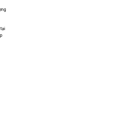
ượng
tại
úp