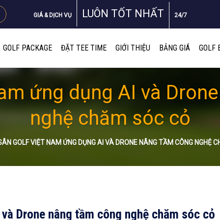
LUÔN TỐT NHẤT
GIÁ & DỊCH VỤ
24/7
GOLF PACKAGE
ĐẶT TEE TIME
GIỚI THIỆU
BẢNG GIÁ
GOLF 
Nam ứng dụng AI và Dron
nghệ chăm sóc cỏ
SÂN GOLF VIỆT NAM ỨNG DỤNG AI VÀ DRONE NÂNG TẦM CÔNG NGHỆ 
I và Drone nâng tầm công nghệ chăm sóc cỏ