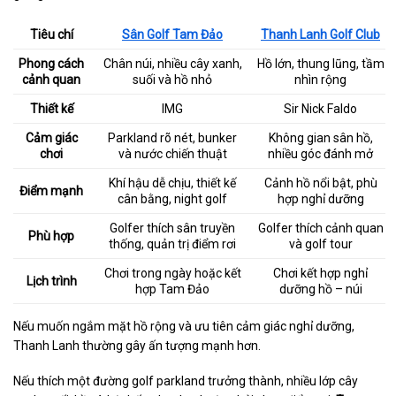
Tiêu chí
Sân Golf Tam Đảo
Thanh Lanh Golf Club
Phong cách
Chân núi, nhiều cây xanh,
Hồ lớn, thung lũng, tầm
cảnh quan
suối và hồ nhỏ
nhìn rộng
Thiết kế
IMG
Sir Nick Faldo
Cảm giác
Parkland rõ nét, bunker
Không gian sân hồ,
chơi
và nước chiến thuật
nhiều góc đánh mở
Khí hậu dễ chịu, thiết kế
Cảnh hồ nổi bật, phù
Điểm mạnh
cân bằng, night golf
hợp nghỉ dưỡng
Golfer thích sân truyền
Golfer thích cảnh quan
Phù hợp
thống, quản trị điểm rơi
và golf tour
Chơi trong ngày hoặc kết
Chơi kết hợp nghỉ
Lịch trình
hợp Tam Đảo
dưỡng hồ – núi
Nếu muốn ngắm mặt hồ rộng và ưu tiên cảm giác nghỉ dưỡng,
Thanh Lanh thường gây ấn tượng mạnh hơn.
Nếu thích một đường golf parkland trưởng thành, nhiều lớp cây