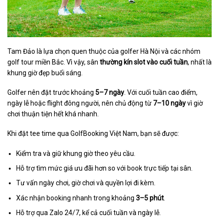
Tam Đảo là lựa chọn quen thuộc của golfer Hà Nội và các nhóm
golf tour miền Bắc. Vì vậy, sân
thường kín slot vào cuối tuần
, nhất là
khung giờ đẹp buổi sáng.
Golfer nên đặt trước khoảng
5–7 ngày
. Với cuối tuần cao điểm,
ngày lễ hoặc flight đông người, nên chủ động từ
7–10 ngày
vì giờ
chơi thuận tiện hết khá nhanh.
Khi đặt tee time qua GolfBooking Việt Nam, bạn sẽ được:
Kiểm tra và giữ khung giờ theo yêu cầu.
Hỗ trợ tìm mức giá ưu đãi hơn so với book trực tiếp tại sân.
Tư vấn ngày chơi, giờ chơi và quyền lợi đi kèm.
Xác nhận booking nhanh trong khoảng
3–5 phút
.
Hỗ trợ qua Zalo 24/7, kể cả cuối tuần và ngày lễ.