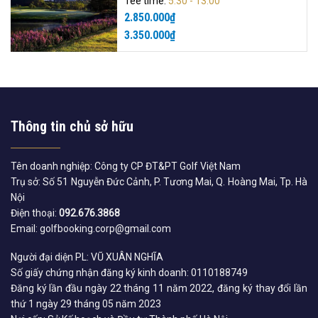
Tee time:
5:30 - 13:00
2.850.000
₫
3.350.000
₫
Thông tin chủ sở hữu
Tên doanh nghiệp: Công ty CP ĐT&PT Golf Việt Nam
Trụ sở: Số 51 Nguyễn Đức Cảnh, P. Tương Mai, Q. Hoàng Mai, Tp. Hà
Nội
Điện thoại:
092.676.3868
Email: golfbooking.corp@gmail.com
Người đại diện PL: VŨ XUÂN NGHĨA
Số giấy chứng nhận đăng ký kinh doanh: 0110188749
Đăng ký lần đầu ngày 22 tháng 11 năm 2022, đăng ký thay đổi lần
thứ 1 ngày 29 tháng 05 năm 2023