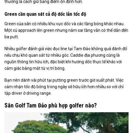
thường là cách giữ bảng điểm ổn định hơn.
Green cần quan sát cả độ dốc lẫn tốc độ
Green của sân có nhiều khu vực dốc và các tầng bóng khác nhau.
Một cú approach lên green nhưng nằm sai tầng vẫn có thể dẫn đến
ba putt.
Nhiều golfer đánh giá việc đọc line tại Tam Đảo không quá đánh đố
nếu chịu khó quan sát từ nhiều góc. Caddie địa phương cũng là
nguồn thông tin hữu ích, đặc biệt khi hướng dốc thực tế khác với
cảm giác bằng mắt từ vị trí bóng.
Bạn nên dành vài phút tại putting green trước giờ xuất phát. Việc
cảm nhận tốc độ bóng trong ngày sẽ hữu ích hơn nhiều so với chỉ
tập driver ở driving range.
Sân Golf Tam Đảo phù hợp golfer nào?