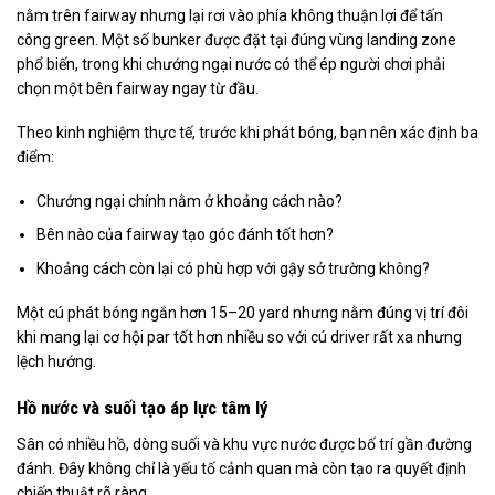
nằm trên fairway nhưng lại rơi vào phía không thuận lợi để tấn
công green. Một số bunker được đặt tại đúng vùng landing zone
phổ biến, trong khi chướng ngại nước có thể ép người chơi phải
chọn một bên fairway ngay từ đầu.
Theo kinh nghiệm thực tế, trước khi phát bóng, bạn nên xác định ba
điểm:
Chướng ngại chính nằm ở khoảng cách nào?
Bên nào của fairway tạo góc đánh tốt hơn?
Khoảng cách còn lại có phù hợp với gậy sở trường không?
Một cú phát bóng ngắn hơn 15–20 yard nhưng nằm đúng vị trí đôi
khi mang lại cơ hội par tốt hơn nhiều so với cú driver rất xa nhưng
lệch hướng.
Hồ nước và suối tạo áp lực tâm lý
Sân có nhiều hồ, dòng suối và khu vực nước được bố trí gần đường
đánh. Đây không chỉ là yếu tố cảnh quan mà còn tạo ra quyết định
chiến thuật rõ ràng.