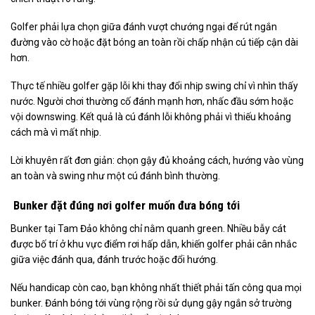
Golfer phải lựa chọn giữa đánh vượt chướng ngại để rút ngắn
đường vào cờ hoặc đặt bóng an toàn rồi chấp nhận cú tiếp cận dài
hơn.
Thực tế nhiều golfer gặp lỗi khi thay đổi nhịp swing chỉ vì nhìn thấy
nước. Người chơi thường cố đánh mạnh hơn, nhấc đầu sớm hoặc
vội downswing. Kết quả là cú đánh lỗi không phải vì thiếu khoảng
cách mà vì mất nhịp.
Lời khuyên rất đơn giản: chọn gậy đủ khoảng cách, hướng vào vùng
an toàn và swing như một cú đánh bình thường.
Bunker đặt đúng nơi golfer muốn đưa bóng tới
Bunker tại Tam Đảo không chỉ nằm quanh green. Nhiều bẫy cát
được bố trí ở khu vực điểm rơi hấp dẫn, khiến golfer phải cân nhắc
giữa việc đánh qua, đánh trước hoặc đổi hướng.
Nếu handicap còn cao, bạn không nhất thiết phải tấn công qua mọi
bunker. Đánh bóng tới vùng rộng rồi sử dụng gậy ngắn sở trường