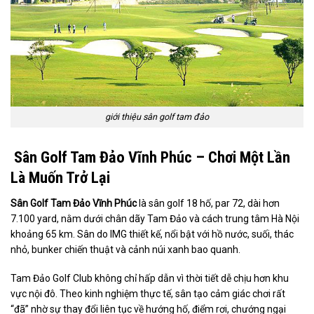
giới thiệu sân golf tam đảo
Sân Golf Tam Đảo Vĩnh Phúc – Chơi Một Lần
Là Muốn Trở Lại
Sân Golf Tam Đảo Vĩnh Phúc
là sân golf 18 hố, par 72, dài hơn
7.100 yard, nằm dưới chân dãy Tam Đảo và cách trung tâm Hà Nội
khoảng 65 km. Sân do IMG thiết kế, nổi bật với hồ nước, suối, thác
nhỏ, bunker chiến thuật và cảnh núi xanh bao quanh.
Tam Đảo Golf Club không chỉ hấp dẫn vì thời tiết dễ chịu hơn khu
vực nội đô. Theo kinh nghiệm thực tế, sân tạo cảm giác chơi rất
“đã” nhờ sự thay đổi liên tục về hướng hố, điểm rơi, chướng ngại