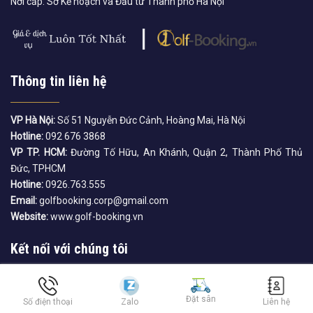
Nơi cấp: Sở Kế hoạch và Đầu tư Thành phố Hà Nội
Thông tin liên hệ
VP Hà Nội:
Số 51 Nguyễn Đức Cảnh, Hoàng Mai, Hà Nội
Hotline:
092 676 3868
VP TP. HCM:
Đường Tố Hữu, An Khánh, Quận 2, Thành Phố Thủ
Đức, TPHCM
Hotline:
0926.763.555
Email:
golfbooking.corp@gmail.com
Website:
www.golf-booking.vn
Kết nối với chúng tôi
Đặt sân
Số điện thoại
Zalo
Liên hệ