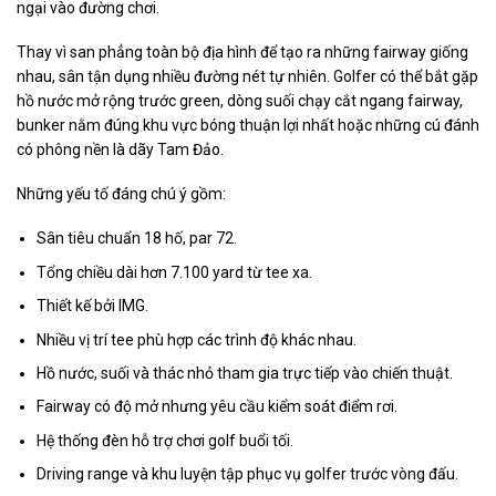
ngại vào đường chơi.
Thay vì san phẳng toàn bộ địa hình để tạo ra những fairway giống
nhau, sân tận dụng nhiều đường nét tự nhiên. Golfer có thể bắt gặp
hồ nước mở rộng trước green, dòng suối chạy cắt ngang fairway,
bunker nằm đúng khu vực bóng thuận lợi nhất hoặc những cú đánh
có phông nền là dãy Tam Đảo.
Những yếu tố đáng chú ý gồm:
Sân tiêu chuẩn 18 hố, par 72.
Tổng chiều dài hơn 7.100 yard từ tee xa.
Thiết kế bởi IMG.
Nhiều vị trí tee phù hợp các trình độ khác nhau.
Hồ nước, suối và thác nhỏ tham gia trực tiếp vào chiến thuật.
Fairway có độ mở nhưng yêu cầu kiểm soát điểm rơi.
Hệ thống đèn hỗ trợ chơi golf buổi tối.
Driving range và khu luyện tập phục vụ golfer trước vòng đấu.