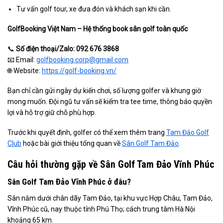
Tư vấn golf tour, xe đưa đón và khách sạn khi cần.
GolfBooking Việt Nam – Hệ thống book sân golf toàn quốc
📞
Số điện thoại/Zalo: 092 676 3868
📧 Email:
golfbooking.corp@gmail.com
🌐 Website:
https://golf-booking.vn/
Bạn chỉ cần gửi ngày dự kiến chơi, số lượng golfer và khung giờ
mong muốn. Đội ngũ tư vấn sẽ kiểm tra tee time, thông báo quyền
lợi và hỗ trợ giữ chỗ phù hợp.
Trước khi quyết định, golfer có thể xem thêm trang
Tam Đảo Golf
Club
hoặc bài giới thiệu tổng quan về
Sân Golf Tam Đảo
.
Câu hỏi thường gặp về Sân Golf Tam Đảo Vĩnh Phúc
Sân Golf Tam Đảo Vĩnh Phúc ở đâu?
Sân nằm dưới chân dãy Tam Đảo, tại khu vực Hợp Châu, Tam Đảo,
Vĩnh Phúc cũ, nay thuộc tỉnh Phú Thọ; cách trung tâm Hà Nội
khoảng 65 km.