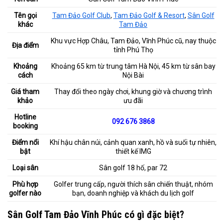
Tên gọi
Tam Đảo Golf Club
,
Tam Đảo Golf & Resort
,
Sân Golf
khác
Tam Đảo
Khu vực Hợp Châu, Tam Đảo, Vĩnh Phúc cũ, nay thuộc
Địa điểm
tỉnh Phú Thọ
Khoảng
Khoảng 65 km từ trung tâm Hà Nội, 45 km từ sân bay
cách
Nội Bài
Giá tham
Thay đổi theo ngày chơi, khung giờ và chương trình
khảo
ưu đãi
Hotline
092 676 3868
booking
Điểm nổi
Khí hậu chân núi, cảnh quan xanh, hồ và suối tự nhiên,
bật
thiết kế IMG
Loại sân
Sân golf 18 hố, par 72
Phù hợp
Golfer trung cấp, người thích sân chiến thuật, nhóm
golfer nào
bạn, doanh nghiệp và khách du lịch golf
Sân Golf Tam Đảo Vĩnh Phúc có gì đặc biệt?