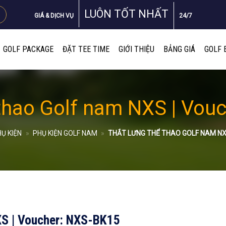
LUÔN TỐT NHẤT
GIÁ & DỊCH VỤ
24/7
GOLF PACKAGE
ĐẶT TEE TIME
GIỚI THIỆU
BẢNG GIÁ
GOLF 
 thao Golf nam NXS | Vou
Ụ KIỆN
»
PHỤ KIỆN GOLF NAM
»
THẮT LƯNG THỂ THAO GOLF NAM NX
XS | Voucher: NXS-BK15