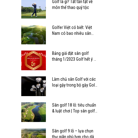
Golf là gì? Tất tần tật về
môn thể thao quý tộc
Golfer Việt có biết: Việt
Nam có bao nhiêu sân
golf?
Bảng giá đặt sân golf
tháng 1/2023 Golf hết ý –
Tết mê ly
Làm chủ sân Golf với các
loại gậy trong bộ gậy Golf
tiêu chuẩn
Sân golf 18 lỗ: tiêu chuẩn
& luật chơi | Top sân golf
18 lỗ ở Việt Nam
Sân golf 9 lỗ – lựa chọn
thư giãn phù hợp cho dân