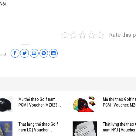
Nội
Rate this 
a sẻ:
Mũ thể thao Golf nam
Mũ thể thao Golf 
PGM | Voucher: MZ023-
PGM | Voucher: MZ
BK15
BK15
Thắt lưng thể thao Golf
Thắt lưng thể thao 
nam LG | Voucher:
nam NYU | Voucher
LG3009-BK15
NYU796-3-BK15