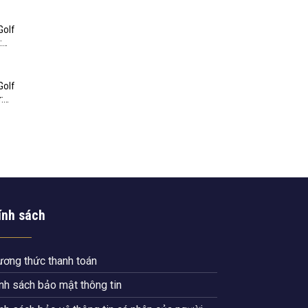
Golf
:
Golf
:
ính sách
ơng thức thanh toán
nh sách bảo mật thông tin