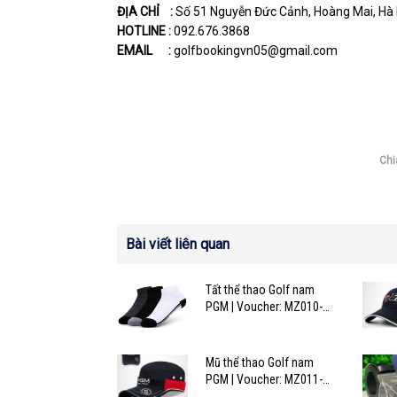
ĐỊA CHỈ :
Số 51 Nguyễn Đức Cảnh, Hoàng Mai, Hà 
HOTLINE :
092.676.3868
EMAIL :
golfbookingvn05@gmail.com
Chi
Bài viết liên quan
Tất thể thao Golf nam
PGM | Voucher: MZ010-
BK15
Mũ thể thao Golf nam
PGM | Voucher: MZ011-
BK15