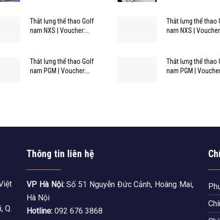
Thắt lưng thể thao Golf
Thắt lưng thể thao 
nam NXS | Voucher:
nam NXS | Voucher
NXSVIP-BK15
NZD320-BK15
Thắt lưng thể thao Golf
Thắt lưng thể thao 
nam PGM | Voucher:
nam PGM | Voucher
PD012-BK15
PD011-BK15
Thông tin liên hệ
Ch
Việt
VP Hà Nội:
Số 51 Nguyễn Đức Cảnh, Hoàng Mai,
Phư
Hà Nội
Chí
, Q.
Hotline:
092 676 3868