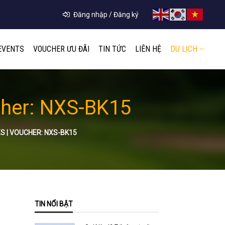
Đăng nhập / Đăng ký
EVENTS
VOUCHER ƯU ĐÃI
TIN TỨC
LIÊN HỆ
DU LỊCH
cher: NXS-BK15
S | VOUCHER: NXS-BK15
TIN NỔI BẬT