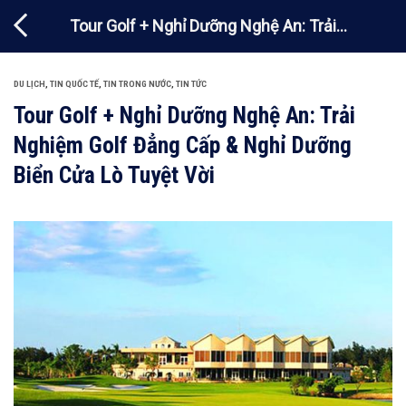
Chuyển
Tour Golf + Nghỉ Dưỡng Nghệ An: Trải
đến
nội
Nghiệm Golf Đẳng Cấp & Nghỉ Dưỡng Biển
dung
Cửa Lò Tuyệt Vời
DU LỊCH
,
TIN QUỐC TẾ
,
TIN TRONG NƯỚC
,
TIN TỨC
Tour Golf + Nghỉ Dưỡng Nghệ An: Trải
Nghiệm Golf Đẳng Cấp & Nghỉ Dưỡng
Biển Cửa Lò Tuyệt Vời