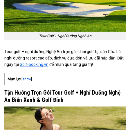
Tour Golf + Nghỉ Dưỡng Nghệ An
Tour golf + nghỉ dưỡng Nghệ An trọn gói: chơi golf tại sân Cửa Lò,
nghỉ dưỡng resort cao cấp, dịch vụ đưa đón và ưu đãi hấp dẫn. Đặt
ngay tại
Golf-booking.vn
để nhận quà tặng giá trị!
Mục lục
[
show
]
Tận Hưởng Trọn Gói Tour Golf + Nghỉ Dưỡng Nghệ
An Biển Xanh & Golf Đỉnh