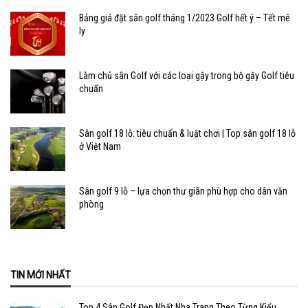
Bảng giá đặt sân golf tháng 1/2023 Golf hết ý – Tết mê
ly
Làm chủ sân Golf với các loại gậy trong bộ gậy Golf tiêu
chuẩn
Sân golf 18 lỗ: tiêu chuẩn & luật chơi | Top sân golf 18 lỗ
ở Việt Nam
Sân golf 9 lỗ – lựa chọn thư giãn phù hợp cho dân văn
phòng
TIN MỚI NHẤT
Top 4 Sân Golf Đẹp Nhất Nha Trang Theo Từng Kiểu