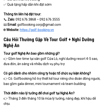
✅ Quà tặng hấp dẫn khi đặt sớm
Thông tin liên hệ đặt tour:
📞
Zalo:
092 676 3868 – 092 676 3555
📧
Email:
golfbooking.corp@gmail.com
🌐
Website:
https://golf-booking.vn
Câu Hỏi Thường Gặp Về Tour Golf + Nghỉ Dưỡng
Nghệ An
Tour golf Nghệ An bao gồm những gì?
👉 Gồm tee-time tại sân golf Cửa Lò, nghỉ dưỡng resort 4-5 sao,
đưa đón, ăn sáng và nhiều dịch vụ phụ trợ.
Có gói dành cho nhóm công ty hoặc tổ chức sự kiện không?
👉 Có. Golfbooking hỗ trợ thiết kế tour riêng cho đoàn đông người,
bao gồm gala dinner, mini tournament và team building.
Thời điểm nào lý tưởng để chơi golf tại Nghệ An?
👉 Tháng 3 đến tháng 10 là mùa lý tưởng, nắng đẹp, khí hậu dễ
chịu.