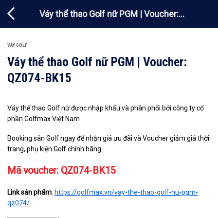
Chuyển
Váy thể thao Golf nữ PGM | Voucher:
đến
nội
QZ074-BK15
dung
VÁY GOLF
Váy thể thao Golf nữ PGM | Voucher:
QZ074-BK15
Váy thể thao Golf nữ được nhập khẩu và phân phối bởi công ty cổ
phần Golfmax Việt Nam
Booking sân Golf ngay để nhận giá ưu đãi và Voucher giảm giá thời
trang, phụ kiện Golf chính hãng.
Mã voucher: QZ074-BK15
Link sản phẩm
:
https://golfmax.vn/vay-the-thao-golf-nu-pgm-
qz074/