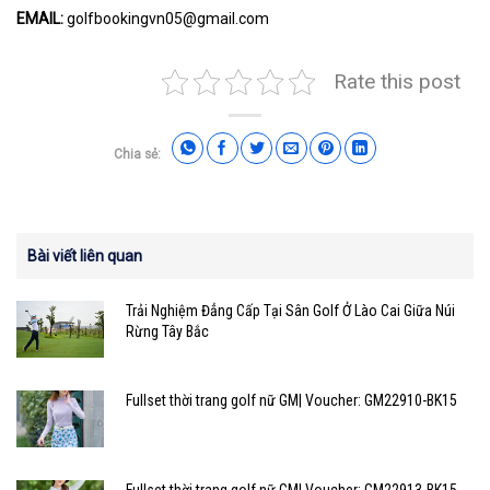
EMAIL:
golfbookingvn05@gmail.com
Rate this post
Chia sẻ:
Bài viết liên quan
Trải Nghiệm Đẳng Cấp Tại Sân Golf Ở Lào Cai Giữa Núi
Rừng Tây Bắc
Fullset thời trang golf nữ GM| Voucher: GM22910-BK15
Fullset thời trang golf nữ GM| Voucher: GM22913-BK15