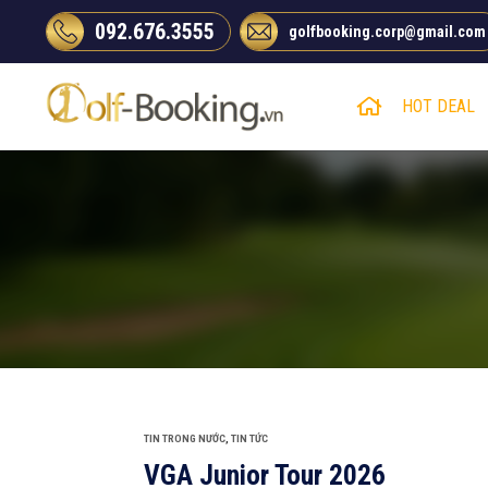
Chuyển
092.676.3555
golfbooking.corp@gmail.com
đến
nội
dung
HOT DEAL
TIN TRONG NƯỚC
,
TIN TỨC
VGA Junior Tour 2026