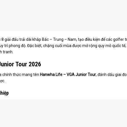
 giải đấu trải dài khắp Bắc – Trung – Nam, tạo điều kiện để các golfer t
uy trì phong độ. Đặc biệt, chặng cuối mùa được mở rộng quy mô quốc tế,
h tranh.
unior Tour 2026
ia chính thức mang tên
Hanwha Life – VGA Junior Tour
, đánh dấu giai đ
ợc.
ghiệp