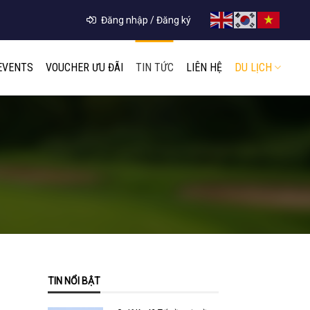
Đăng nhập / Đăng ký
EVENTS
VOUCHER ƯU ĐÃI
TIN TỨC
LIÊN HỆ
DU LỊCH
TIN NỔI BẬT