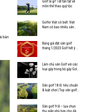
Golf là gì? Tất tần tật về
môn thể thao quý tộc
Golfer Việt có biết: Việt
Nam có bao nhiêu sân
golf?
ài bản
Bảng giá đặt sân golf
tháng 1/2023 Golf hết ý –
Tết mê ly
Làm chủ sân Golf với các
loại gậy trong bộ gậy Golf
tiêu chuẩn
Sân golf 18 lỗ: tiêu chuẩn
& luật chơi | Top sân golf
18 lỗ ở Việt Nam
Sân golf 9 lỗ – lựa chọn
thư giãn phù hợp cho dân