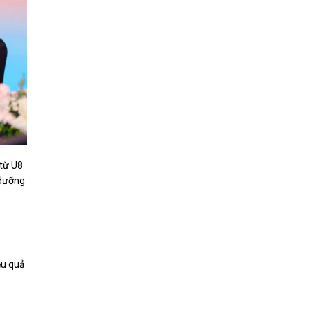
 từ U8
 dưỡng
ệu quả