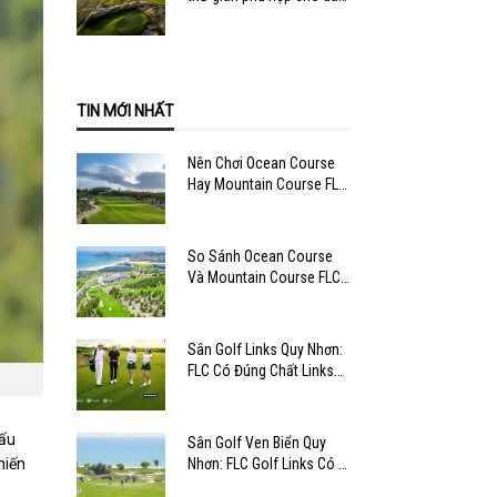
văn phòng
TIN MỚI NHẤT
Nên Chơi Ocean Course
Hay Mountain Course FLC
Quy Nhơn?
So Sánh Ocean Course
Và Mountain Course FLC
Quy Nhơn
Sân Golf Links Quy Nhơn:
FLC Có Đúng Chất Links
Không?
cấu
Sân Golf Ven Biển Quy
Nhơn: FLC Golf Links Có Gì
hiến
Hay?