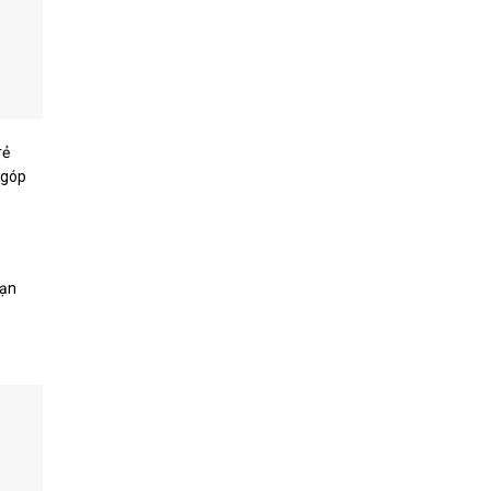
rẻ
 góp
oạn