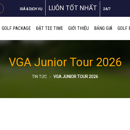
LUÔN TỐT NHẤT
GIÁ & DỊCH VỤ
24/7
GOLF PACKAGE
ĐẶT TEE TIME
GIỚI THIỆU
BẢNG GIÁ
GOLF 
VGA Junior Tour 2026
TIN TỨC
»
VGA JUNIOR TOUR 2026