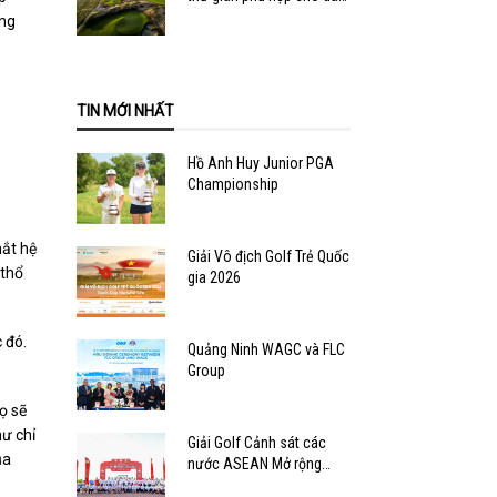
văn phòng
ờng
TIN MỚI NHẤT
Hồ Anh Huy Junior PGA
Championship
mắt hệ
Giải Vô địch Golf Trẻ Quốc
 thổ
gia 2026
 đó.
Quảng Ninh WAGC và FLC
Group
họ sẽ
hư chỉ
Giải Golf Cảnh sát các
ủa
nước ASEAN Mở rộng
2026