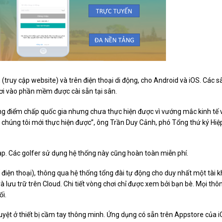
(truy cập website) và trên điện thoại di động, cho Android và iOS. Các s
hơi vào phần mềm được cài sẵn tại sân.
g điểm chấp quốc gia nhưng chưa thực hiện được vì vướng mắc kinh tế 
 chúng tôi mới thực hiện được”, ông Trần Duy Cảnh, phó Tổng thứ ký Hiệ
ap. Các golfer sử dụng hệ thống này cũng hoàn toàn miễn phí.
điện thoại), thông qua hệ thống tổng đài tự động cho duy nhất một tài 
lưu trữ trên Cloud. Chi tiết vòng chơi chỉ được xem bởi bạn bè. Mọi thôn
ối.
uyệt ở thiết bị cầm tay thông minh. Ứng dụng có sẵn trên Appstore của i