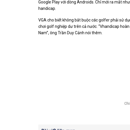
Google Play với dòng Androids. Chỉ mới ra mắt như
handicap.
VGA cho biết không bắt buộc các golfer phải sử dụ
chơi golf nghiệp dư trên cả nước. “Vhandicap hoàn 
Nam”, ông Trần Duy Cảnh nói thêm.
Chi