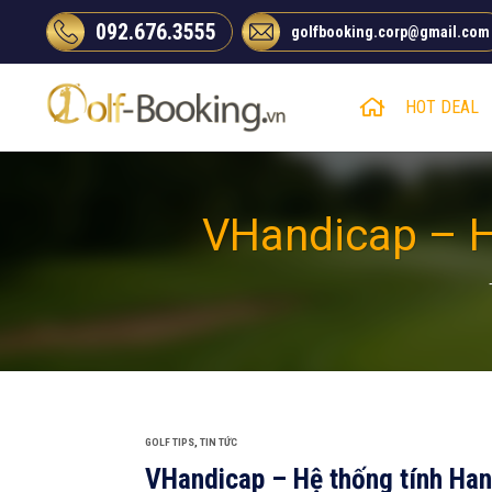
Chuyển
092.676.3555
golfbooking.corp@gmail.com
đến
nội
dung
HOT DEAL
VHandicap – H
GOLF TIPS
,
TIN TỨC
VHandicap – Hệ thống tính Ha