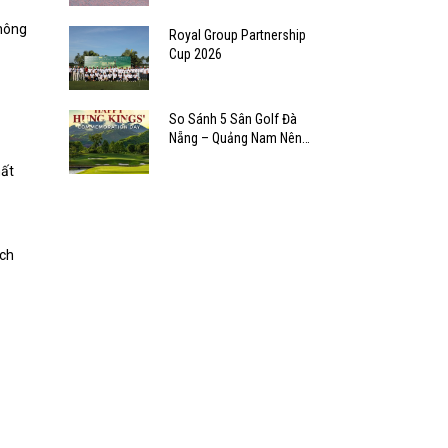
không
Royal Group Partnership
Cup 2026
So Sánh 5 Sân Golf Đà
Nẵng – Quảng Nam Nên
Chọn Sân Nào?
mất
ịch