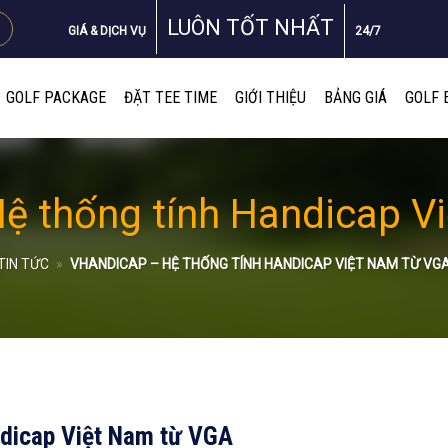
LUÔN TỐT NHẤT
GIÁ & DỊCH VỤ
24/7
GOLF PACKAGE
ĐẶT TEE TIME
GIỚI THIỆU
BẢNG GIÁ
GOLF 
ệ thống tính Handicap V
TIN TỨC
»
VHANDICAP – HỆ THỐNG TÍNH HANDICAP VIỆT NAM TỪ VG
ndicap Việt Nam từ VGA