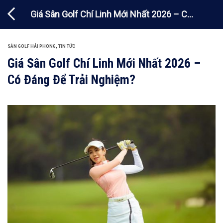
Chuyển
Giá Sân Golf Chí Linh Mới Nhất 2026 – Có
đến
nội
Đáng Để Trải Nghiệm?
dung
SÂN GOLF HẢI PHÒNG
,
TIN TỨC
Giá Sân Golf Chí Linh Mới Nhất 2026 –
Có Đáng Để Trải Nghiệm?