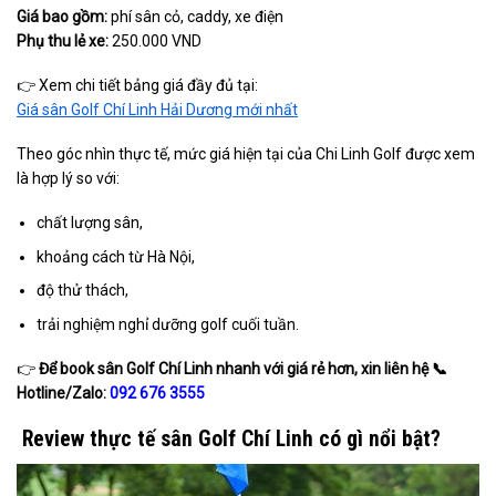
Giá bao gồm:
phí sân cỏ, caddy, xe điện
Phụ thu lẻ xe:
250.000 VND
👉 Xem chi tiết bảng giá đầy đủ tại:
Giá sân Golf Chí Linh Hải Dương mới nhất
Theo góc nhìn thực tế, mức giá hiện tại của Chi Linh Golf được xem
là hợp lý so với:
chất lượng sân,
khoảng cách từ Hà Nội,
độ thử thách,
trải nghiệm nghỉ dưỡng golf cuối tuần.
👉
Để book sân Golf Chí Linh nhanh với giá rẻ hơn, xin liên hệ
📞
Hotline/Zalo:
092 676 3555
Review thực tế sân Golf Chí Linh có gì nổi bật?