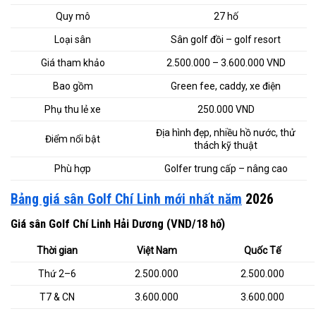
Quy mô
27 hố
Loại sân
Sân golf đồi – golf resort
Giá tham khảo
2.500.000 – 3.600.000 VND
Bao gồm
Green fee, caddy, xe điện
Phụ thu lẻ xe
250.000 VND
Địa hình đẹp, nhiều hồ nước, thử
Điểm nổi bật
thách kỹ thuật
Phù hợp
Golfer trung cấp – nâng cao
Bảng giá sân Golf Chí Linh mới nhất năm
2026
Giá sân Golf Chí Linh Hải Dương (VND/18 hố)
Thời gian
Việt Nam
Quốc Tế
Thứ 2–6
2.500.000
2.500.000
T7 & CN
3.600.000
3.600.000