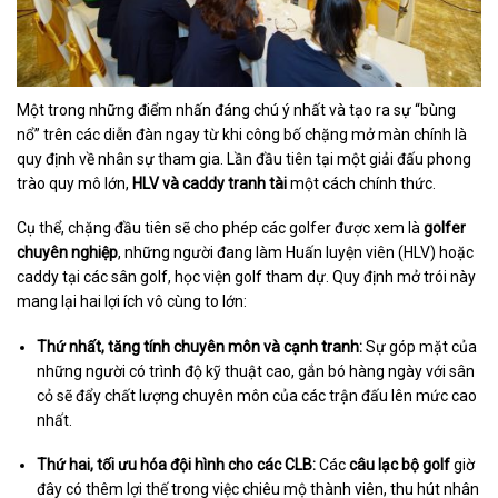
Một trong những điểm nhấn đáng chú ý nhất và tạo ra sự “bùng
nổ” trên các diễn đàn ngay từ khi công bố chặng mở màn chính là
quy định về nhân sự tham gia. Lần đầu tiên tại một giải đấu phong
trào quy mô lớn,
HLV và caddy tranh tài
một cách chính thức.
Cụ thể, chặng đầu tiên sẽ cho phép các golfer được xem là
golfer
chuyên nghiệp
, những người đang làm Huấn luyện viên (HLV) hoặc
caddy tại các sân golf, học viện golf tham dự. Quy định mở trói này
mang lại hai lợi ích vô cùng to lớn:
Thứ nhất, tăng tính chuyên môn và cạnh tranh:
Sự góp mặt của
những người có trình độ kỹ thuật cao, gắn bó hàng ngày với sân
cỏ sẽ đẩy chất lượng chuyên môn của các trận đấu lên mức cao
nhất.
Thứ hai, tối ưu hóa đội hình cho các CLB:
Các
câu lạc bộ golf
giờ
đây có thêm lợi thế trong việc chiêu mộ thành viên, thu hút nhân