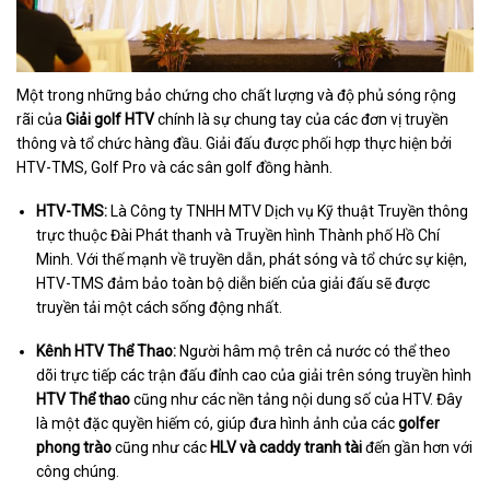
Một trong những bảo chứng cho chất lượng và độ phủ sóng rộng
rãi của
Giải golf HTV
chính là sự chung tay của các đơn vị truyền
thông và tổ chức hàng đầu. Giải đấu được phối hợp thực hiện bởi
HTV-TMS, Golf Pro và các sân golf đồng hành.
HTV-TMS:
Là Công ty TNHH MTV Dịch vụ Kỹ thuật Truyền thông
trực thuộc Đài Phát thanh và Truyền hình Thành phố Hồ Chí
Minh. Với thế mạnh về truyền dẫn, phát sóng và tổ chức sự kiện,
HTV-TMS đảm bảo toàn bộ diễn biến của giải đấu sẽ được
truyền tải một cách sống động nhất.
Kênh HTV Thể Thao:
Người hâm mộ trên cả nước có thể theo
dõi trực tiếp các trận đấu đỉnh cao của giải trên sóng truyền hình
HTV Thể thao
cũng như các nền tảng nội dung số của HTV. Đây
là một đặc quyền hiếm có, giúp đưa hình ảnh của các
golfer
phong trào
cũng như các
HLV và caddy tranh tài
đến gần hơn với
công chúng.