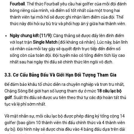
Fourball
. Thể thức Fourball yêu cầu hai golfer của mỗi đội đánh
bóng riêng của mình, và điểm số tốt nhất của một trong hai
thành viên tại mỗi hố sẽ được ghi nhận làm điểm của đội. Thể
thức này đòi hỏi sự bù trừ và phối hợp ăn ý giữa hai thành viên.
Ngày chung kết (11/9):
Căng thẳng sẽ được đẩy lên đỉnh điểm
với loạt trận
Single Match
(đối kháng cá nhân). Lúc này, bản lĩnh
cá nhân của mỗi tay gậy sẽ quyết định trực tiếp đến điểm số
sống còn của toàn đội. Đội tuyển nào có tổng điểm tích lũy cao
nhất sau hai ngày thi đấu sẽ chính thức lên ngôi vô địch.
3.3. Cơ Cấu Bảng Đấu Và Giới Hạn Đối Tượng Tham Gia
Để đảm bảo khâu tổ chức diễn ra chuyên nghiệp và trơn tru nhất,
Chặng Sông Bé giới hạn số lượng tham dự ở mức
18 câu lạc bộ
golf
. Suất thi đấu sẽ được ưu tiên theo thứ tự các đội hoàn tất thủ
tục và lệ phí sớm nhất.
Về mặt nhân sự, mỗi câu lạc bộ được phép đăng ký tổng cộng 14
golfer (bao gồm 10 thành viên thi đấu chính thức và 4 thành viên
dự bị). Đội hình này sẽ được chia đều vào 4 bảng đấu dựa trên dải