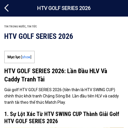
Chuyển
HTV GOLF SERIES 2026
đến
nội
dung
TIN TRONG NƯỚC
,
TIN TỨC
HTV GOLF SERIES 2026
Mục lục
[
show
]
HTV GOLF SERIES 2026: Lần Đầu HLV Và
Caddy Tranh Tài
Giải golf HTV GOLF SERIES 2026 (tiền thân là HTV SWING CUP)
chính thức khởi tranh Chặng Sông Bé. Lần đầu tiên HLV và caddy
tranh tài theo thể thức Match Play.
1. Sự Lột Xác Từ HTV SWING CUP Thành Giải Golf
HTV GOLF SERIES 2026