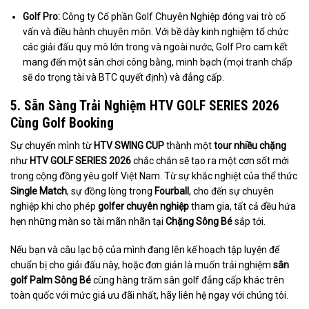
Golf Pro:
Công ty Cổ phần Golf Chuyên Nghiệp đóng vai trò cố
vấn và điều hành chuyên môn. Với bề dày kinh nghiệm tổ chức
các giải đấu quy mô lớn trong và ngoài nước, Golf Pro cam kết
mang đến một sân chơi công bằng, minh bạch (mọi tranh chấp
sẽ do trọng tài và BTC quyết định) và đẳng cấp.
5. Sẵn Sàng Trải Nghiệm HTV GOLF SERIES 2026
Cùng Golf Booking
Sự chuyển mình từ
HTV SWING CUP
thành một
tour nhiều chặng
như
HTV GOLF SERIES 2026
chắc chắn sẽ tạo ra một cơn sốt mới
trong cộng đồng yêu golf Việt Nam. Từ sự khắc nghiệt của thể thức
Single Match
, sự đồng lòng trong
Fourball
, cho đến sự chuyên
nghiệp khi cho phép
golfer chuyên nghiệp
tham gia, tất cả đều hứa
hẹn những màn so tài mãn nhãn tại
Chặng Sông Bé
sắp tới.
Nếu bạn và câu lạc bộ của mình đang lên kế hoạch tập luyện để
chuẩn bị cho giải đấu này, hoặc đơn giản là muốn trải nghiệm
sân
golf Palm Sông Bé
cùng hàng trăm sân golf đẳng cấp khác trên
toàn quốc với mức giá ưu đãi nhất, hãy liên hệ ngay với chúng tôi.