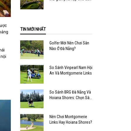
văn phòng
được
TIN MỚI NHẤT
hoảng
Golfer Mới Nên Chơi Sân
Nào Ở Đà Nẵng?
mái
 nội
So Sánh Vinpearl Nam Hội
An Và Montgomerie Links
So Sánh BRG Đà Nẵng Và
Hoiana Shores: Chọn Sân
Nào?
Nên Chơi Montgomerie
Links Hay Hoiana Shores?