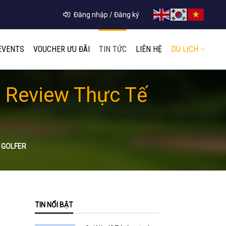
Đăng nhập / Đăng ký
EVENTS
VOUCHER ƯU ĐÃI
TIN TỨC
LIÊN HỆ
DU LỊCH
? Review Thực Tế
 GOLFER
TIN NỔI BẬT