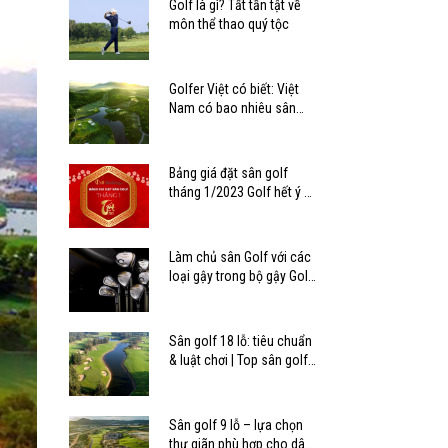
Golf là gì? Tất tần tật về
môn thể thao quý tộc
Golfer Việt có biết: Việt
Nam có bao nhiêu sân
golf?
Bảng giá đặt sân golf
tháng 1/2023 Golf hết ý –
Tết mê ly
Làm chủ sân Golf với các
loại gậy trong bộ gậy Golf
tiêu chuẩn
Sân golf 18 lỗ: tiêu chuẩn
& luật chơi | Top sân golf
18 lỗ ở Việt Nam
Sân golf 9 lỗ – lựa chọn
thư giãn phù hợp cho dân