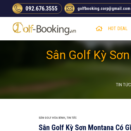
Chuyển
092.676.3555
golfbooking.corp@gmail.com
đến
nội
dung
HOT DEAL
Sân Golf Kỳ Sơn
TIN TỨ
SÂN GOLF HÒA BÌNH
,
TIN TỨC
Sân Golf Kỳ Sơn Montana Có Gì