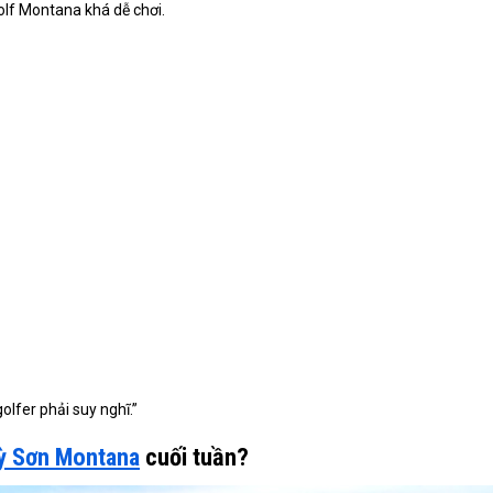
olf Montana khá dễ chơi.
olfer phải suy nghĩ.”
Kỳ Sơn Montana
cuối tuần?