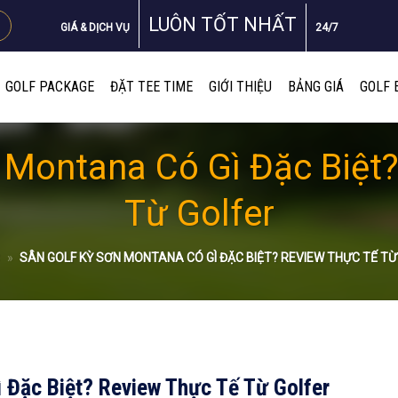
LUÔN TỐT NHẤT
GIÁ & DỊCH VỤ
24/7
GOLF PACKAGE
ĐẶT TEE TIME
GIỚI THIỆU
BẢNG GIÁ
GOLF 
 Montana Có Gì Đặc Biệt
Từ Golfer
C
»
SÂN GOLF KỲ SƠN MONTANA CÓ GÌ ĐẶC BIỆT? REVIEW THỰC TẾ TỪ
 Đặc Biệt? Review Thực Tế Từ Golfer