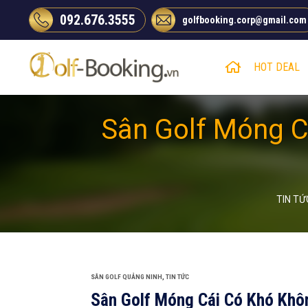
Chuyển
092.676.3555
golfbooking.corp@gmail.com
đến
nội
dung
HOT DEAL
Sân Golf Móng C
TIN TỨ
SÂN GOLF QUẢNG NINH
,
TIN TỨC
Sân Golf Móng Cái Có Khó Khôn