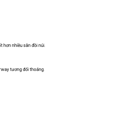
t hơn nhiều sân đồi núi.
irway tương đối thoáng.