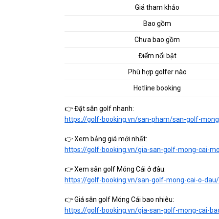
Giá tham khảo
Bao gồm
Chưa bao gồm
Điểm nổi bật
Phù hợp golfer nào
Hotline booking
👉 Đặt sân golf nhanh:
https://golf-booking.vn/san-pham/san-golf-mong
👉 Xem bảng giá mới nhất:
https://golf-booking.vn/gia-san-golf-mong-cai-mo
👉 Xem sân golf Móng Cái ở đâu:
https://golf-booking.vn/san-golf-mong-cai-o-dau/
👉 Giá sân golf Móng Cái bao nhiêu:
https://golf-booking.vn/gia-san-golf-mong-cai-ba