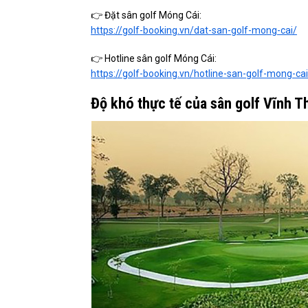
👉 Đặt sân golf Móng Cái:
https://golf-booking.vn/dat-san-golf-mong-cai/
👉 Hotline sân golf Móng Cái:
https://golf-booking.vn/hotline-san-golf-mong-cai
Độ khó thực tế của sân golf Vĩnh 