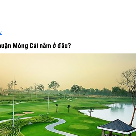
/
Thuận Móng Cái nằm ở đâu?