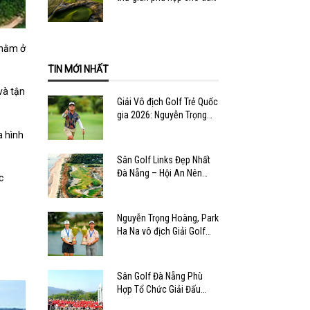
văn phòng
 nằm ở
TIN MỚI NHẤT
và tận
Giải Vô địch Golf Trẻ Quốc
gia 2026: Nguyễn Trọng
Hoàng, Nguyễn Viết Gia
a hình
Hân duy trì ngôi đầu
Sân Golf Links Đẹp Nhất
Đà Nẵng – Hội An Nên
c
Chơi?
Nguyễn Trọng Hoàng, Park
Ha Na vô địch Giải Golf
Trẻ Quốc gia 2026
Sân Golf Đà Nẵng Phù
Hợp Tổ Chức Giải Đấu
Nào?